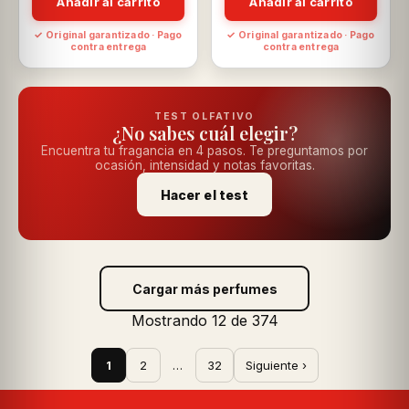
Añadir al carrito
Añadir al carrito
✓ Original garantizado · Pago
✓ Original garantizado · Pago
contra entrega
contra entrega
TEST OLFATIVO
¿No sabes cuál elegir?
Encuentra tu fragancia en 4 pasos. Te preguntamos por
ocasión, intensidad y notas favoritas.
Hacer el test
Cargar más perfumes
Mostrando 12 de 374
1
2
…
32
Siguiente ›