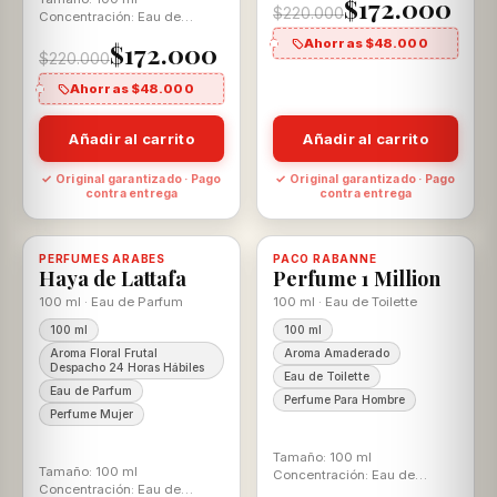
$172.000
Ella
$220.000
Concentración: Eau de
Parfum Aroma: Ámbar
Ahorras $48.000
$172.000
Aromático Para El
$220.000
Ahorras $48.000
Añadir al carrito
Añadir al carrito
✓ Original garantizado · Pago
✓ Original garantizado · Pago
contra entrega
contra entrega
-20%
-12%
PERFUMES ARABES
Disponible, con descuento
100% ORIGINAL
PACO RABANNE
Disponible, con descuento
100% ORIGINAL
Haya de Lattafa
Perfume 1 Million
100 ml · Eau de Parfum
100 ml · Eau de Toilette
100 ml
100 ml
Aroma Floral Frutal
Aroma Amaderado
Despacho 24 Horas Hábiles
Eau de Toilette
Eau de Parfum
Perfume Para Hombre
Perfume Mujer
Tamaño: 100 ml
Tamaño: 100 ml
Concentración: Eau de
Concentración: Eau de
Toilette Aroma: Amaderado