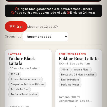
Originalidad garantizada o te devolvemos tu dinero
Pago contra entrega en todo el país
Envío en 24 horas
Filtrar
Mostrando 12 de 374
Ordenar por
-22%
-22%
LATTAFA
Disponible, con descuento
100% ORIGINAL
PERFUMES ARABES
Disponible, con descuento
100% ORIGINAL
Fakhar Black
Fakhar Rose Lattafa
Lattafa
100 ml · Eau de Parfum
100 ml · Eau de Parfum
100 ml
Aroma Floral
100 ml
Despacho 24 Horas Hábiles
Aroma Ámbar Aromático
Eau de Parfum
Despacho 24 Horas Hábiles
Perfume Mujer
Eau de Parfum
Perfume Para Hombre
Tamaño: 100 ml
Concentración: Eau de
Parfum Aroma: Floral Para
Tamaño: 100 ml