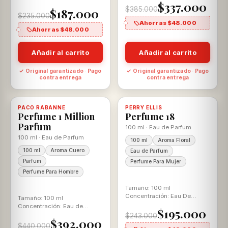
$337.000
Parfum Aroma: Floral Frutal
$385.000
$187.000
Para Ella
$235.000
Ahorras $48.000
Ahorras $48.000
Añadir al carrito
Añadir al carrito
✓ Original garantizado · Pago
✓ Original garantizado · Pago
contra entrega
contra entrega
-11%
-20%
PACO RABANNE
Disponible, con descuento
100% ORIGINAL
PERRY ELLIS
Disponible, con descuento
100% ORIGINAL
Perfume 1 Million
Perfume 18
Parfum
100 ml · Eau de Parfum
100 ml · Eau de Parfum
100 ml
Aroma Floral
100 ml
Aroma Cuero
Eau de Parfum
Parfum
Perfume Para Mujer
Perfume Para Hombre
Tamaño: 100 ml
Concentración: Eau De
Tamaño: 100 ml
Parfum Aroma: Floral
Concentración: Eau de
$195.000
Parfum Aroma: Amaderada
$243.000
$392.000
Especiada
$440.000