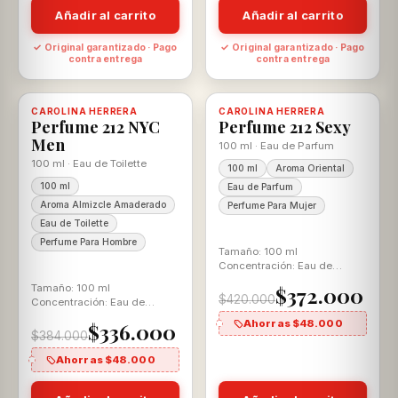
Añadir al carrito
Añadir al carrito
✓ Original garantizado · Pago
✓ Original garantizado · Pago
contra entrega
contra entrega
-13%
-11%
CAROLINA HERRERA
Disponible, con descuento
100% ORIGINAL
CAROLINA HERRERA
Disponible, con descuento
100% ORIGINAL
Perfume 212 NYC
Perfume 212 Sexy
Men
100 ml · Eau de Parfum
100 ml · Eau de Toilette
100 ml
Aroma Oriental
100 ml
Eau de Parfum
Aroma Almizcle Amaderado
Perfume Para Mujer
Eau de Toilette
Perfume Para Hombre
Tamaño: 100 ml
Concentración: Eau de
Parfum Aroma: Ámbar Floral
Tamaño: 100 ml
$372.000
$420.000
Concentración: Eau de
Toilette Aroma: Almizcle
Ahorras $48.000
$336.000
Amaderado
$384.000
Ahorras $48.000