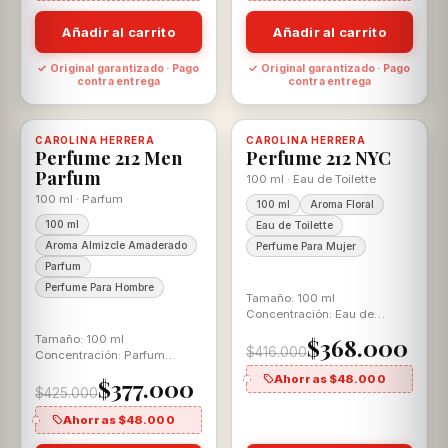
Añadir al carrito
Añadir al carrito
✓ Original garantizado · Pago
✓ Original garantizado · Pago
contra entrega
contra entrega
-11%
-12%
CAROLINA HERRERA
Disponible, con descuento
100% ORIGINAL
CAROLINA HERRERA
Disponible, con descuento
100% ORIGINAL
Perfume 212 Men
Perfume 212 NYC
Parfum
100 ml · Eau de Toilette
100 ml · Parfum
100 ml
Aroma Floral
100 ml
Eau de Toilette
Aroma Almizcle Amaderado
Perfume Para Mujer
Parfum
Perfume Para Hombre
Tamaño: 100 ml
Concentración: Eau de
Toilette Aroma: Floral
Tamaño: 100 ml
$368.000
$416.000
Concentración: Parfum
Aroma: Amaderada
Ahorras $48.000
$377.000
Especiada
$425.000
Ahorras $48.000