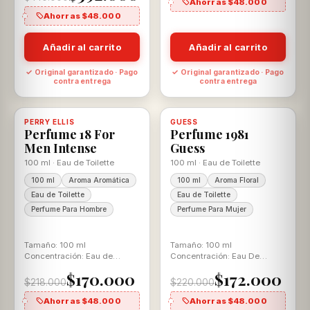
Ahorras $48.000
Ahorras $48.000
Añadir al carrito
Añadir al carrito
✓ Original garantizado · Pago
✓ Original garantizado · Pago
contra entrega
contra entrega
-22%
-22%
PERRY ELLIS
Disponible, con descuento
100% ORIGINAL
GUESS
Disponible, con descuento
100% ORIGINAL
Perfume 18 For
Perfume 1981
Men Intense
Guess
100 ml · Eau de Toilette
100 ml · Eau de Toilette
100 ml
Aroma Aromática
100 ml
Aroma Floral
Eau de Toilette
Eau de Toilette
Perfume Para Hombre
Perfume Para Mujer
Tamaño: 100 ml
Tamaño: 100 ml
Concentración: Eau de
Concentración: Eau De
Toilette Aroma: Aromática
Toilette Aroma: Floral
$170.000
$172.000
Amaderado
$218.000
$220.000
Ahorras $48.000
Ahorras $48.000