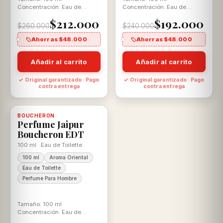
Concentración: Eau de
Concentración: Eau de
Parfum Aroma: Cítrico
Toilette Aroma: Cítrico
$212.000
$192.000
Aromática
Aromática
$260.000
$240.000
Ahorras $48.000
Ahorras $48.000
Añadir al carrito
Añadir al carrito
✓ Original garantizado · Pago
✓ Original garantizado · Pago
contra entrega
contra entrega
-17%
BOUCHERON
Disponible, con descuento
100% ORIGINAL
Perfume Jaipur
Boucheron EDT
100 ml · Eau de Toilette
100 ml
Aroma Oriental
Eau de Toilette
Perfume Para Hombre
Tamaño: 100 ml
Concentración: Eau de
Toilette Aroma: Oriental