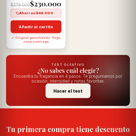
$230.000
$278.000
Ahorras $48.000
Añadir al carrito
✓ Original garantizado · Pago
contra entrega
TEST OLFATIVO
¿No sabes cuál elegir?
Encuentra tu fragancia en 4 pasos. Te preguntamos por
ocasión, intensidad y notas favoritas.
Hacer el test
Tu primera compra tiene descuento