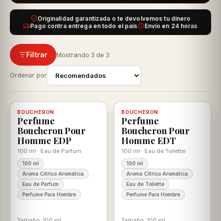
Originalidad garantizada o te devolvemos tu dinero
Pago contra entrega en todo el país
Envío en 24 horas
Filtrar
Mostrando 3 de 3
Ordenar por
-18%
-20%
BOUCHERON
Disponible, con descuento
100% ORIGINAL
BOUCHERON
Disponible, con descuento
100% ORIGINAL
Perfume
Perfume
Boucheron Pour
Boucheron Pour
Homme EDP
Homme EDT
100 ml · Eau de Parfum
100 ml · Eau de Toilette
100 ml
100 ml
Aroma Cítrico Aromática
Aroma Cítrico Aromática
Eau de Parfum
Eau de Toilette
Perfume Para Hombre
Perfume Para Hombre
Tamaño: 100 ml
Tamaño: 100 ml