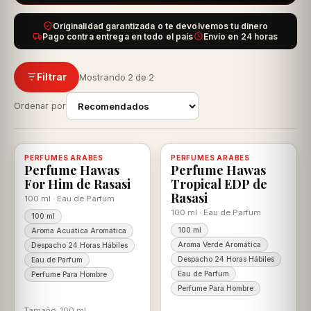
Originalidad garantizada o te devolvemos tu dinero
Pago contra entrega en todo el país
Envío en 24 horas
Filtrar
Mostrando 2 de 2
Ordenar por
-19%
-16%
PERFUMES ARABES
Disponible, con descuento
100% ORIGINAL
PERFUMES ARABES
Disponible, con descuento
100% ORIGINAL
Perfume Hawas
Perfume Hawas
For Him de Rasasi
Tropical EDP de
Rasasi
100 ml · Eau de Parfum
100 ml · Eau de Parfum
100 ml
100 ml
Aroma Acuática Aromática
Aroma Verde Aromática
Despacho 24 Horas Hábiles
Despacho 24 Horas Hábiles
Eau de Parfum
Eau de Parfum
Perfume Para Hombre
Perfume Para Hombre
Tamaño: 100 ml