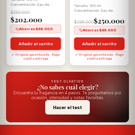
Concentración: Eau de
Tamaño: 100 ml
Parfum Aroma: Acuática
Concentración: Eau de
$250.000
Aromática Para El
Parfum Aroma: Verde
$202.000
$250.000
Aromática Para El
$298.000
Ahorras $48.000
Ahorras $48.000
Añadir al carrito
Añadir al carrito
✓ Original garantizado · Pago
✓ Original garantizado · Pago
contra entrega
contra entrega
TEST OLFATIVO
¿No sabes cuál elegir?
Encuentra tu fragancia en 4 pasos. Te preguntamos por
ocasión, intensidad y notas favoritas.
Hacer el test