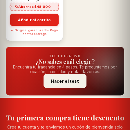
Ahorras $48.000
Añadir al carrito
✓ Original garantizado · Pago
contra entrega
TEST OLFATIVO
¿No sabes cuál elegir?
Encuentra tu fragancia en 4 pasos. Te preguntamos por
ocasión, intensidad y notas favoritas.
Hacer el test
Tu primera compra tiene descuento
Crea tu cuenta y te enviamos un cupón de bienvenida solo