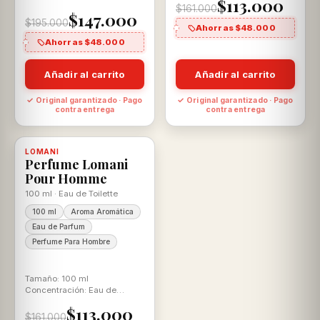
$113.000
Fougere
Toilette Aroma: Amaderado
$161.000
$147.000
$195.000
Ahorras $48.000
Ahorras $48.000
Añadir al carrito
Añadir al carrito
✓ Original garantizado · Pago
✓ Original garantizado · Pago
contra entrega
contra entrega
-30%
LOMANI
Disponible, con descuento
100% ORIGINAL
Perfume Lomani
Pour Homme
100 ml · Eau de Toilette
100 ml
Aroma Aromática
Eau de Parfum
Perfume Para Hombre
Tamaño: 100 ml
Concentración: Eau de
Toilette Aroma: Aromática
$113.000
$161.000