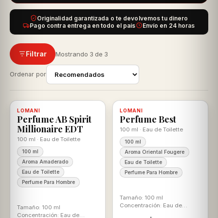
Originalidad garantizada o te devolvemos tu dinero
Pago contra entrega en todo el país
Envío en 24 horas
Filtrar
Mostrando 3 de 3
Ordenar por
-25%
-30%
LOMANI
Disponible, con descuento
100% ORIGINAL
LOMANI
Disponible, con descuento
100% ORIGINAL
Perfume AB Spirit
Perfume Best
Millionaire EDT
100 ml · Eau de Toilette
100 ml · Eau de Toilette
100 ml
100 ml
Aroma Oriental Fougere
Aroma Amaderado
Eau de Toilette
Eau de Toilette
Perfume Para Hombre
Perfume Para Hombre
Tamaño: 100 ml
Concentración: Eau de
Tamaño: 100 ml
Toilette Aroma: Ambar
Concentración: Eau de