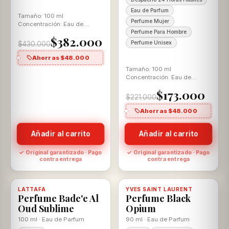
Eau de Parfum
Tamaño: 100 ml
Perfume Mujer
Concentración: Eau de
Toilette Aroma: Vainilla
Perfume Para Hombre
$382.000
Oriental
Perfume Unisex
$430.000
Ahorras $48.000
Tamaño: 100 ml
Concentración: Eau de
Parfum Aroma: Ámbar
$173.000
Vainilla Para Ella y El
$221.000
Ahorras $48.000
Añadir al carrito
Añadir al carrito
✓ Original garantizado · Pago
✓ Original garantizado · Pago
contra entrega
contra entrega
-21%
-9%
LATTAFA
Disponible, con descuento
100% ORIGINAL
YVES SAINT LAURENT
Disponible, con descuento
100% ORIGINAL
Perfume Bade'e Al
Perfume Black
Oud Sublime
Opium
100 ml · Eau de Parfum
90 ml · Eau de Parfum