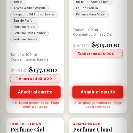
100 ml
90 ml
Aroma Floral
Aroma Ambar Vainilla
Eau de Parfum
Despacho 24 Horas Hábiles
Perfume Para Mujer
Eau de Parfum
Perfume Mujer
Tamaño: 90 ml
Perfume Para Hombre
Concentración: Eau De
Parfum Aroma: Ámbar
Perfume Unisex
$515.000
Vainilla
$563.000
Ahorras $48.000
Tamaño: 100 ml
Concentración: Eau de
Parfum Aroma: Ámbar
$177.000
Vainilla Para Ella y El
$225.000
Ahorras $48.000
Añadir al carrito
Añadir al carrito
✓ Original garantizado · Pago
✓ Original garantizado · Pago
contra entrega
contra entrega
-29%
-13%
ULRIC DE VARENS
Disponible, con descuento
100% ORIGINAL
ARIANA GRANDE
Disponible, con descuento
100% ORIGINAL
Perfume Ciel
Perfume Cloud