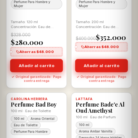
Perfume Para Hombre y
Perfume Para Hombre y
Mujer
Mujer
Tamaño: 120 ml
Tamaño: 200 ml
Concentración: Eau de
Concentración: Eau de
Parfum Aroma: Ambar
Parfum Aroma: Ambar
$328.000
$352.000
Vainilla Para Ella y El
Vainilla Para Ella y El
$400.000
$280.000
Ahorras $48.000
Ahorras $48.000
Añadir al carrito
Añadir al carrito
✓ Original garantizado · Pago
✓ Original garantizado · Pago
contra entrega
contra entrega
-11%
-22%
CAROLINA HERRERA
Disponible, con descuento
100% ORIGINAL
LATTAFA
Disponible, con descuento
100% ORIGINAL
Perfume Bad Boy
Perfume Bade'e Al
Oud Amethyst
100 ml · Eau de Toilette
100 ml · Eau de Parfum
100 ml
Aroma Oriental
100 ml
Eau de Toilette
Aroma Ambar Vainilla
Perfume Para Hombre
Despacho 24 Horas Hábiles