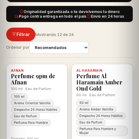
Originalidad garantizada o te devolvemos tu dinero
Pago contra entrega en todo el país
Envío en 24 horas
Filtrar
Mostrando 12 de 24
Ordenar por
-20%
-18%
AFNAN
Disponible, con descuento
100% ORIGINAL
AL HARAMAIN
Disponible, con descuento
100% ORIGINAL
Perfume 9pm de
Perfume Al
Afnan
Haramain Amber
Oud Gold
100 ml · Eau de Parfum
60 ml · Eau de Parfum
100 ml
60 ml
Aroma Oriental Vainilla
Aroma Ambar Vainilla
Despacho 24 Horas Hábiles
Despacho 24 Horas Hábiles
Eau de Parfum
Eau de Parfum
Perfume Para Hombre
Perfume Para Hombre y
Mujer
Tamaño: 100 ml