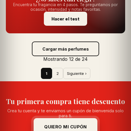
Encuentra tu fragancia en 4 pasos. Te preguntamos por
ocasión, intensidad y notas favoritas.
Hacer el test
Cargar más perfumes
Mostrando 12 de 24
1
2
Siguiente ›
Tu primera compra tiene descuento
Crea tu cuenta y te enviamos un cupón de bienvenida solo
para ti.
QUIERO MI CUPÓN