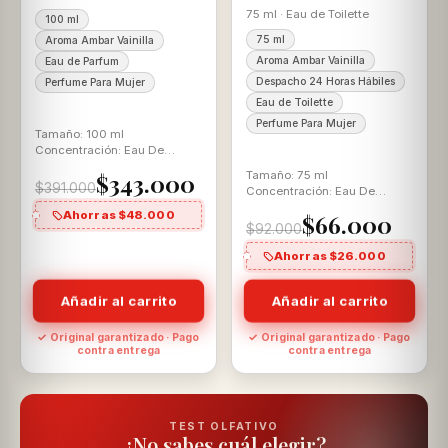
75 ml · Eau de Toilette
100 ml
75 ml
Aroma Ambar Vainilla
Aroma Ambar Vainilla
Eau de Parfum
Despacho 24 Horas Hábiles
Perfume Para Mujer
Eau de Toilette
Perfume Para Mujer
Tamaño: 100 ml
Concentración: Eau De
Parfum Aroma: Ámbar
Tamaño: 75 ml
$343.000
Vainilla
$391.000
Concentración: Eau De
Toilette Aroma: Ámbar
Ahorras $48.000
$66.000
Vainilla
$92.000
Ahorras $26.000
Añadir al carrito
Añadir al carrito
✓ Original garantizado · Pago
✓ Original garantizado · Pago
contra entrega
contra entrega
TEST OLFATIVO
¿No sabes cuál elegir?