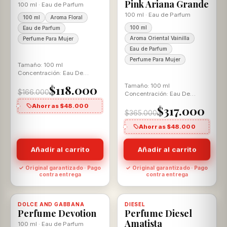
Pink Ariana Grande
100 ml · Eau de Parfum
100 ml · Eau de Parfum
100 ml
Aroma Floral
100 ml
Eau de Parfum
Aroma Oriental Vainilla
Perfume Para Mujer
Eau de Parfum
Perfume Para Mujer
Tamaño: 100 ml
Concentración: Eau De
Parfum Aroma: Ámbar
Tamaño: 100 ml
$118.000
Vainilla
$166.000
Concentración: Eau De
Parfum Aroma: Oriental
Ahorras $48.000
$317.000
Vainilla
$365.000
Ahorras $48.000
Añadir al carrito
Añadir al carrito
✓ Original garantizado · Pago
✓ Original garantizado · Pago
contra entrega
contra entrega
-12%
-28%
DOLCE AND GABBANA
Disponible, con descuento
100% ORIGINAL
DIESEL
Disponible, con descuento
100% ORIGINAL
Perfume Devotion
Perfume Diesel
Amatista
100 ml · Eau de Parfum