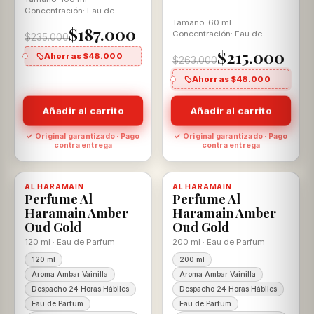
Concentración: Eau de
Parfum Aroma: Oriental
Tamaño: 60 ml
$187.000
Vainilla
Concentración: Eau de
$235.000
Parfum Aroma: Ambar
$215.000
Vainilla Para Ella y El
Ahorras $48.000
$263.000
Ahorras $48.000
Añadir al carrito
Añadir al carrito
✓ Original garantizado · Pago
✓ Original garantizado · Pago
contra entrega
contra entrega
-15%
-12%
AL HARAMAIN
Disponible, con descuento
100% ORIGINAL
AL HARAMAIN
Disponible, con descuento
100% ORIGINAL
Perfume Al
Perfume Al
Haramain Amber
Haramain Amber
Oud Gold
Oud Gold
120 ml · Eau de Parfum
200 ml · Eau de Parfum
120 ml
200 ml
Aroma Ambar Vainilla
Aroma Ambar Vainilla
Despacho 24 Horas Hábiles
Despacho 24 Horas Hábiles
Eau de Parfum
Eau de Parfum