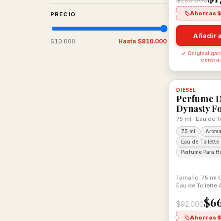
$220.000
Ahorras 
PRECIO
Añadir a
$10.000
Hasta
$810.000
✓ Original gar
contra
-28%
DIESEL
Disponible,
Perfume D
Dynasty F
75 ml · Eau de To
75 ml
Aroma
Eau de Toilette
Perfume Para H
Tamaño: 75 ml 
Eau de Toilette
Aromática
$6
$92.000
Ahorras 