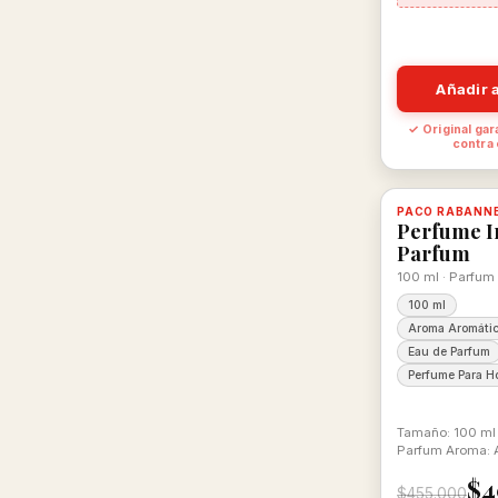
Añadir a
✓ Original gar
contra
-11%
PACO RABANN
Disponible,
Perfume I
Parfum
100 ml · Parfum
100 ml
Aroma Aromátic
Eau de Parfum
Perfume Para H
Tamaño: 100 ml
Parfum Aroma: 
Acuática
$4
$455.000