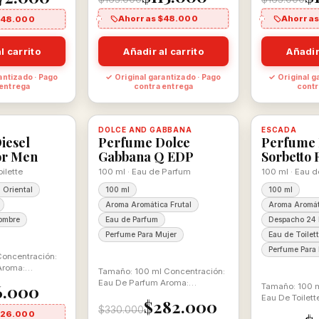
Ahorras $48.000
Ahorras
$48.000
l carrito
Añadir al carrito
Añadir
antizado · Pago
✓ Original garantizado · Pago
✓ Original g
 entrega
contra entrega
contr
-15%
-18%
 con descuento
100% ORIGINAL
DOLCE AND GABBANA
Disponible, con descuento
100% ORIGINAL
ESCADA
Disponible
iesel
Perfume Dolce
Perfume 
or Men
Gabbana Q EDP
Sorbetto 
ilette
100 ml · Eau de Parfum
100 ml · Eau d
 Oriental
100 ml
100 ml
Aroma Aromática Frutal
Aroma Aromát
ombre
Eau de Parfum
Despacho 24 
Perfume Para Mujer
Eau de Toilet
Perfume Para
Concentración:
 Aroma:
Tamaño: 100 ml Concentración:
Eau De Parfum Aroma:
6.000
Tamaño: 100 m
Aromática Frutal
Eau De Toilett
$282.000
Aromática Fru
$330.000
$26.000