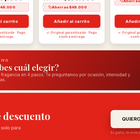
Ahorras
$48.000
Ahorras $48.000
l carrito
Añadir al carrito
Añadir
antizado · Pago
✓ Original garantizado · Pago
✓ Original g
 entrega
contra entrega
contr
TIVO
bes cuál elegir?
 fragancia en 4 pasos. Te preguntamos por ocasión, intensidad y
as.
e descuento
QUIER
 solo para
Es gratis, te sirve