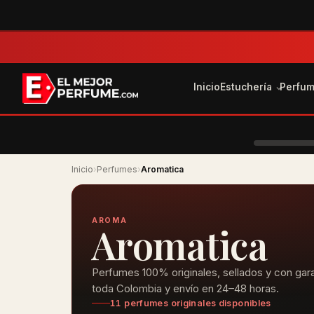
Inicio
Estuchería
Perfu
Inicio
›
Perfumes
›
Aromatica
AROMA
Aromatica
Perfumes 100% originales, sellados y con gara
toda Colombia y envío en 24–48 horas.
11 perfumes originales disponibles