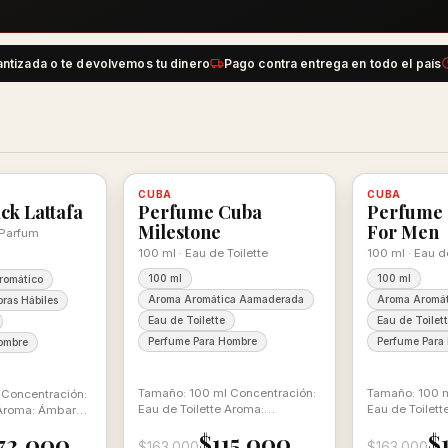
antizada o te devolvemos tu dinero
Pago contra entrega en todo el país
-29%
-29%
 con descuento
100% ORIGINAL
CUBA
Disponible, con descuento
100% ORIGINAL
CUBA
Disponible
ck Lattafa
Perfume Cuba
Perfume 
Milestone
For Men
 Parfum
100 ml · Eau de Toilette
100 ml · Eau d
100 ml
100 ml
romático
Aroma Aromática Aamaderada
Aroma Aromát
ras Hábiles
Eau de Toilette
Eau de Toilet
Perfume Para Hombre
Perfume Para
ombre
Tamaño: 100 ml Concentración:
Tamaño: 100 m
 Concentración:
Eau de Toilette Aroma:
Eau de Toilett
Aroma: Ámbar
Aromática Aromatica
Aromática Am
El
$115.000
$
72.000
$163.000
$163.000