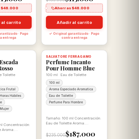
 $48.000
Ahorras $48.000
 al carrito
Añadir al carrito
arantizado · Pago
✓ Original garantizado · Pago
a entrega
contra entrega
-20%
, con descuento
100% ORIGINAL
SALVATORE FERRAGAMO
Disponible, con descuento
100% ORIGINAL
Escada
Perfume Incanto
Rosso
Pour Homme Blue
e Toilette
100 ml · Eau de Toilette
100 ml
ica Frutal
Aroma Especiado Aromatica
Horas Hábiles
Eau de Toilette
te
Perfume Para Hombre
 Mujer
Tamaño: 100 ml Concentración:
Eau de Toilette Aroma:
l Concentración:
Aromática Especiada
e Aroma:
$187.000
tal
$235.000