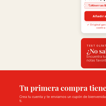
Ahorras 
Añadir a
✓ Original gar
contra
TEST OLFA
¿No sa
Encuentra tu
notas favorit
Tu primera compra tien
Crea tu cuenta y te enviamos un cupón de bienvenida
ti.