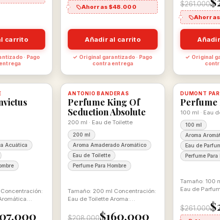
$
$261.000
Ahorras $48.000
Ahorras
l carrito
Añadir al carrito
Añadir
antizado · Pago
✓ Original garantizado · Pago
✓ Original g
 entrega
contra entrega
contr
-23%
-18%
E
 con descuento
100% ORIGINAL
ANTONIO BANDERAS
Disponible, con descuento
100% ORIGINAL
DUMONT PAR
Disponible
nvictus
Perfume King Of
Perfume 
Seduction Absolute
100 ml · Eau 
200 ml · Eau de Toilette
100 ml
200 ml
Aroma Aromát
a Acuática
Aroma Amaderado Aromático
Eau de Parfu
Eau de Toilette
Perfume Para
ombre
Perfume Para Hombre
Tamaño: 100 m
Eau de Parfu
 Concentración:
Tamaño: 200 ml Concentración:
Aromática Fru
Aromática
Eau de Toilette Aroma:
$
Amaderado Aromático
$261.000
07.000
$160.000
$208.000