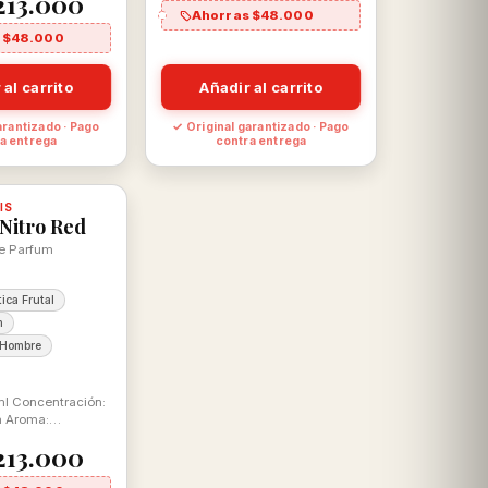
213.000
Ahorras $48.000
 $48.000
 al carrito
Añadir al carrito
arantizado · Pago
✓ Original garantizado · Pago
a entrega
contra entrega
IS
, con descuento
100% ORIGINAL
Nitro Red
de Parfum
ica Frutal
m
 Hombre
l Concentración:
m Aroma:
tal
213.000