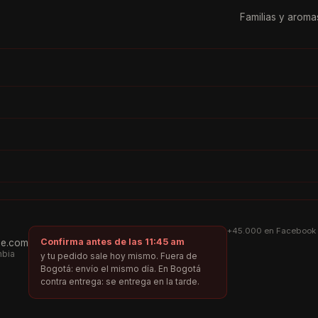
Familias y aroma
ar
Dulce
Especiada
Chipre
Cuero
Almizcle
Fougère
Fresco
Verde
Vainilla
Aldehí
 de Parfum
+45.000 en Facebook 
Confirma antes de las 11:45 am
me.com
mbia
y tu pedido sale hoy mismo. Fuera de
Bogotá: envío el mismo día. En Bogotá
contra entrega: se entrega en la tarde.
 L
Marcas de la M a la R
Marcas de la S a la Y