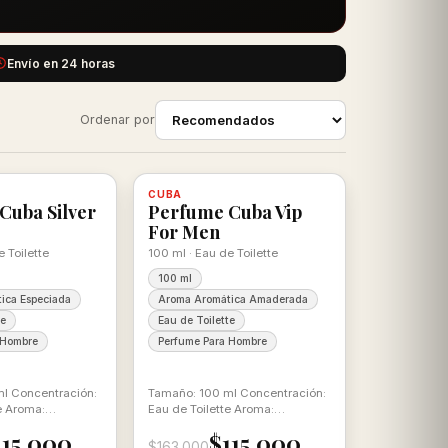
Envío en 24 horas
Ordenar por
-29%
, con descuento
100% ORIGINAL
CUBA
Disponible, con descuento
100% ORIGINAL
Cuba Silver
Perfume Cuba Vip
For Men
e Toilette
100 ml · Eau de Toilette
100 ml
ica Especiada
Aroma Aromática Amaderada
te
Eau de Toilette
 Hombre
Perfume Para Hombre
l Concentración:
Tamaño: 100 ml Concentración:
e Aroma:
Eau de Toilette Aroma:
aderada
Aromática Amaderada
115.000
$115.000
$163.000