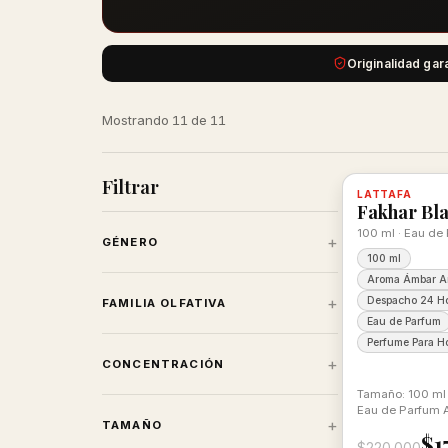
Originalidad gar
Mostrando 11 de 11
Filtrar
-22%
LATTAFA
Disponible,
Fakhar Bla
100 ml · Eau de
+
GÉNERO
100 ml
Aroma Ámbar A
+
Despacho 24 Ho
FAMILIA OLFATIVA
Eau de Parfum
Perfume Para H
+
CONCENTRACIÓN
Tamaño: 100 ml
Eau de Parfum 
+
TAMAÑO
Aromático Para 
$1