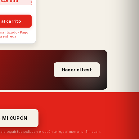
 $48.000
 al carrito
arantizado · Pago
a entrega
Hacer el test
O MI CUPÓN
 para seguir tus pedidos y el cupón te llega al momento. Sin spam.