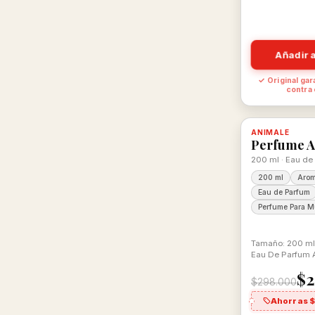
Añadir a
✓ Original gar
contra
-16%
ANIMALE
Disponible,
Perfume A
200 ml · Eau de
200 ml
Arom
Eau de Parfum
Perfume Para M
Tamaño: 200 ml
Eau De Parfum 
$2
$298.000
Ahorras 