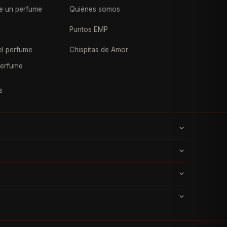
e un perfume
Quiénes somos
Puntos EMP
l perfume
Chispitas de Amor
perfume
s
dica