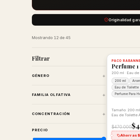
Originalidad gar
Mostrando 12 de 45
Filtrar
-10%
PACO RABANN
Disponible,
Perfume 1 
200 ml · Eau de 
+
GÉNERO
200 ml
Aro
Eau de Toilette
+
Perfume Para H
FAMILIA OLFATIVA
Tamaño: 200 ml
+
CONCENTRACIÓN
Eau de Toilette
Amaderado
$4
$470.000
PRECIO
Ahorras 