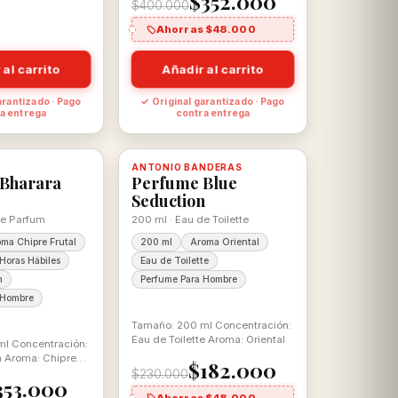
$352.000
$400.000
Ahorras $48.000
 al carrito
Añadir al carrito
arantizado · Pago
✓ Original garantizado · Pago
a entrega
contra entrega
-21%
, con descuento
100% ORIGINAL
ANTONIO BANDERAS
Disponible, con descuento
100% ORIGINAL
Bharara
Perfume Blue
Seduction
de Parfum
200 ml · Eau de Toilette
ma Chipre Frutal
200 ml
Aroma Oriental
Horas Hábiles
Eau de Toilette
m
Perfume Para Hombre
 Hombre
Tamaño: 200 ml Concentración:
Eau de Toilette Aroma: Oriental
l Concentración:
 Aroma: Chipre
$182.000
$230.000
353.000
Ahorras $48.000