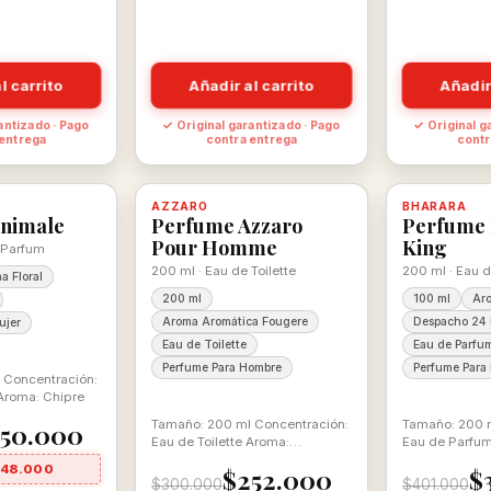
l carrito
Añadir al carrito
Añadir
antizado · Pago
✓ Original garantizado · Pago
✓ Original g
 entrega
contra entrega
contr
-16%
-12%
 con descuento
100% ORIGINAL
AZZARO
Disponible, con descuento
100% ORIGINAL
BHARARA
Disponible
nimale
Perfume Azzaro
Perfume 
Pour Homme
King
 Parfum
200 ml · Eau de Toilette
200 ml · Eau 
a Floral
200 ml
100 ml
Aro
Aroma Aromática Fougere
Despacho 24 
ujer
Eau de Toilette
Eau de Parfu
Perfume Para Hombre
Perfume Para
 Concentración:
Aroma: Chipre
Tamaño: 200 ml Concentración:
Tamaño: 200 m
50.000
Eau de Toilette Aroma:
Eau de Parfum
Aromática Fougere
Frutal Para El
$48.000
$252.000
$
$300.000
$401.000