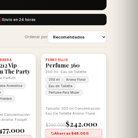
Envío en 24 horas
Ordenar por
-17%
ERRERA
, con descuento
100% ORIGINAL
PERRY ELLIS
Disponible, con descuento
100% ORIGINAL
12 Vip
Perfume 360
n The Party
200 ml · Eau de Toilette
de Parfum
200 ml
Aroma Floral
oma Aromática
Eau de Toilette
m
Perfume Para Mujer
 Hombre
Tamaño: 200 ml Concentración:
Eau De Toilette Aroma: Floral
l Concentración:
m Aroma: Fougére
$242.000
$290.000
477.000
Ahorras $48.000