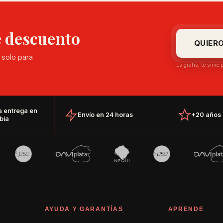
e descuento
QUIER
 solo para
Es gratis, te sirve
a entrega en
Envío en 24 horas
+20 años 
bia
AYUDA Y GARANTÍAS
APRENDE