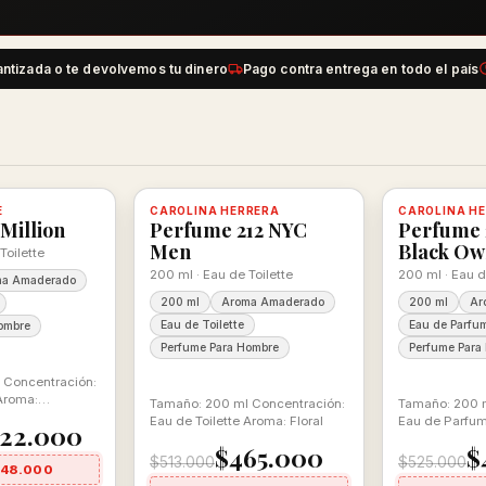
antizada o te devolvemos tu dinero
Pago contra entrega en todo el país
-9%
-9%
E
 con descuento
100% ORIGINAL
CAROLINA HERRERA
Disponible, con descuento
100% ORIGINAL
CAROLINA H
Disponible
Million
Perfume 212 NYC
Perfume 2
Men
Black Ow
Toilette
200 ml · Eau de Toilette
200 ml · Eau 
ma Amaderado
200 ml
Aroma Amaderado
200 ml
Ar
Eau de Toilette
Eau de Parfu
ombre
Perfume Para Hombre
Perfume Para
 Concentración:
 Aroma:
Tamaño: 200 ml Concentración:
Tamaño: 200 m
Eau de Toilette Aroma: Floral
Eau de Parfu
22.000
Aromática
$465.000
$
$513.000
$525.000
$48.000