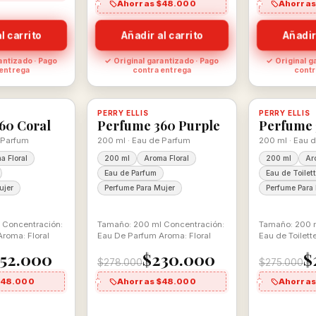
Ahorras $48.000
Ahorras
l carrito
Añadir al carrito
Añadir
antizado · Pago
✓ Original garantizado · Pago
✓ Original g
 entrega
contra entrega
contr
-17%
-17%
 con descuento
100% ORIGINAL
PERRY ELLIS
Disponible, con descuento
100% ORIGINAL
PERRY ELLIS
Disponible
60 Coral
Perfume 360 Purple
Perfume 
 Parfum
200 ml · Eau de Parfum
200 ml · Eau d
a Floral
200 ml
Aroma Floral
200 ml
Ar
Eau de Parfum
Eau de Toilet
ujer
Perfume Para Mujer
Perfume Para
 Concentración:
Tamaño: 200 ml Concentración:
Tamaño: 200 m
roma: Floral
Eau De Parfum Aroma: Floral
Eau de Toilett
52.000
$230.000
$
$278.000
$275.000
$48.000
Ahorras $48.000
Ahorras