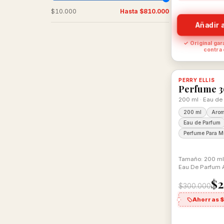
$10.000
Hasta
$810.000
Añadir a
✓ Original gar
contra
-16%
PERRY ELLIS
Disponible,
Perfume 3
200 ml · Eau de
200 ml
Arom
Eau de Parfum
Perfume Para M
Tamaño: 200 ml
Eau De Parfum A
$2
$300.000
Ahorras 