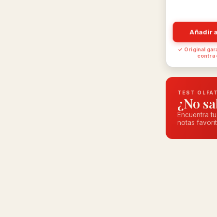
Añadir a
✓ Original gar
contra
TEST OLFA
¿No sa
Encuentra tu
notas favorit