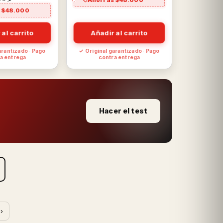
 $48.000
 al carrito
Añadir al carrito
arantizado · Pago
✓ Original garantizado · Pago
a entrega
contra entrega
Hacer el test
›