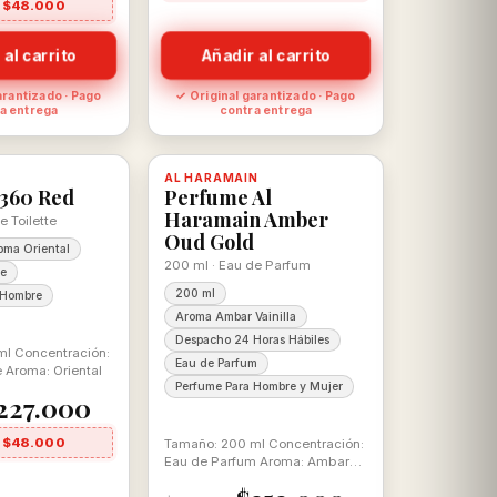
 $48.000
 al carrito
Añadir al carrito
arantizado · Pago
✓ Original garantizado · Pago
a entrega
contra entrega
-12%
, con descuento
100% ORIGINAL
AL HARAMAIN
Disponible, con descuento
100% ORIGINAL
360 Red
Perfume Al
Haramain Amber
e Toilette
Oud Gold
oma Oriental
200 ml · Eau de Parfum
te
200 ml
 Hombre
Aroma Ambar Vainilla
Despacho 24 Horas Hábiles
l Concentración:
Eau de Parfum
e Aroma: Oriental
Perfume Para Hombre y Mujer
227.000
 $48.000
Tamaño: 200 ml Concentración:
Eau de Parfum Aroma: Ambar
Vainilla Para Ella y El