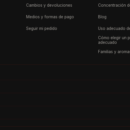
Cambios y devoluciones
Concentración d
Medios y formas de pago
Blog
Seguir mi pedido
Uso adecuado de
Cómo elegir un 
adecuado
Familias y aroma
ar
Dulce
Especiada
Chipre
Cuero
Almizcle
Fougère
Fresco
Verde
Vainilla
Aldehí
 de Parfum