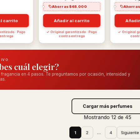
Ahorras $48.000
Ahorras
l carrito
Añadir al carrito
Añadir
antizado · Pago
✓ Original garantizado · Pago
✓ Original g
 entrega
contra entrega
contr
TIVO
bes cuál elegir?
 fragancia en 4 pasos. Te preguntamos por ocasión, intensidad y
as.
Cargar más perfumes
Mostrando 12 de 45
1
2
…
4
Siguiente 