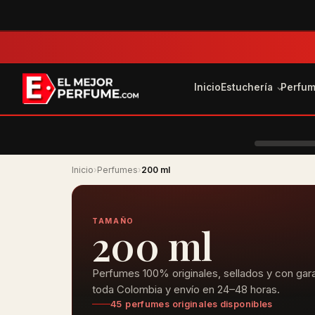
Inicio
Estuchería
Perfu
Inicio
›
Perfumes
›
200 ml
TAMAÑO
200 ml
Perfumes 100% originales, sellados y con gara
toda Colombia y envío en 24–48 horas.
45 perfumes originales disponibles