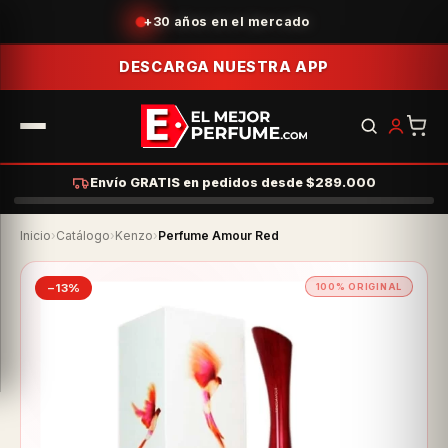
Acumula puntos con tus compras
DESCARGA NUESTRA APP
Envío GRATIS en pedidos desde $289.000
Inicio
›
Catálogo
›
Kenzo
›
Perfume Amour Red
−13%
100% ORIGINAL