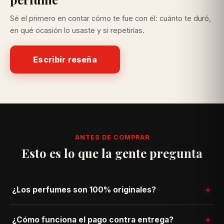
Sé el primero en contar cómo te fue con él: cuánto te duró,
en qué ocasión lo usaste y si repetirías.
Escribir reseña
ANTES DE COMPRAR
Esto es lo que la gente pregunta
¿Los perfumes son 100% originales?
Sí. Trabajamos directo con importadores autorizados —
¿Cómo funciona el pago contra entrega?
nunca vendemos réplicas ni clones. Si algo no es