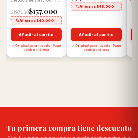
Desodorante Spray 150 ml
Concentración: Eau de
Ahorras $48.000
$157.000
Parfum Aroma: Ámbar…
$197.000
Ahorras $40.000
Añadir al carrito
Añadir al carrito
o
✓ Original garantizado · Pago
✓ Original garantizado · Pago
✓ O
contra entrega
contra entrega
Tu primera compra tiene descuento
Crea tu cuenta y te enviamos un cupón de bienvenida solo