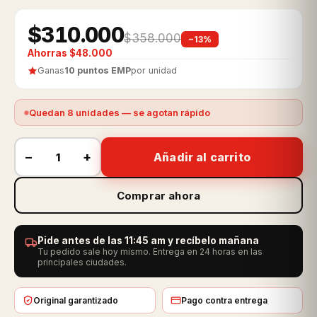
$310.000
$358.000
−13%
Ahorras $48.000
Ganas
10 puntos EMP
por unidad
Quedan 8 unidades — se agotan rápido
−
+
Añadir al carrito
Comprar ahora
Pide antes de las 11:45 am y recíbelo mañana
Tu pedido sale hoy mismo. Entrega en 24 horas en las
principales ciudades.
Original garantizado
Pago contra entrega