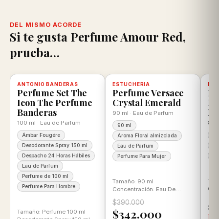
DEL MISMO ACORDE
Si te gusta Perfume Amour Red,
prueba…
scuento
ANTONIO BANDERAS
-20%
Disponible, con descuento
100% ORIGINAL
ESTUCHERIA
-12%
Disponible, con descuento
100% ORIGINAL
BE
-2
D
Perfume Set The
Perfume Versace
Pe
Icon The Perfume
Crystal Emerald
Ro
Banderas
Be
90 ml · Eau de Parfum
100 ml · Eau de Parfum
80 
90 ml
Ámbar Fougére
10
Aroma Floral almizclada
Desodorante Spray 150 ml
Ea
Eau de Parfum
Despacho 24 Horas Hábiles
Pe
Perfume Para Mujer
Eau de Parfum
Perfume de 100 ml
Tam
Tamaño: 90 ml
Perfume Para Hombre
Con
Concentración: Eau De
Par
Parfum Aroma: Floral
$390.000
Gou
almizclada
$1
$342.000
Tamaño: Perfume 100 ml