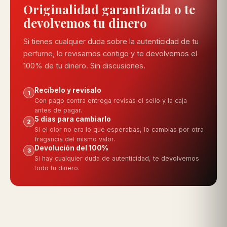
Originalidad garantizada o te
devolvemos tu dinero
Si tienes cualquier duda sobre la autenticidad de tu
perfume, lo revisamos contigo y te devolvemos el
100% de tu dinero. Sin discusiones.
Recíbelo y revísalo
1
Con pago contra entrega revisas el sello y la caja
antes de pagar.
5 días para cambiarlo
2
Si el olor no era lo que esperabas, lo cambias por otra
fragancia del mismo valor.
Devolución del 100%
3
Si hay cualquier duda de autenticidad, te devolvemos
todo tu dinero.