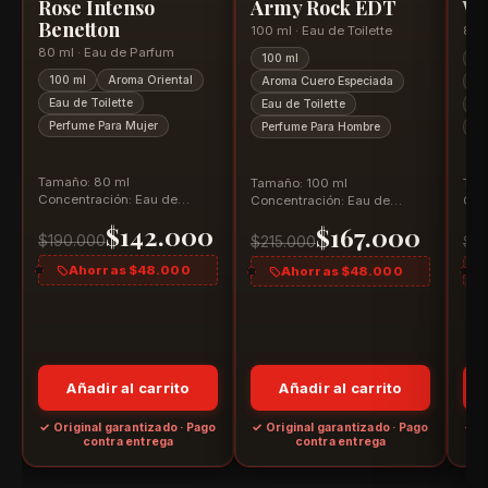
Rose Intenso
Army Rock EDT
Wi
Benetton
100 ml · Eau de Toilette
80 
80 ml · Eau de Parfum
100 ml
80
100 ml
Aroma Oriental
Aroma Cuero Especiada
Ar
Eau de Toilette
Eau de Toilette
Ea
Perfume Para Mujer
Perfume Para Hombre
Pe
Tamaño: 80 ml
Tamaño: 100 ml
Tam
Concentración: Eau de
Concentración: Eau de
Con
Parfum Aroma: Floral
Toilette Aroma: Cuero
Parf
$142.000
$167.000
Gourmand
Especiado
$190.000
$215.000
$3
Ahorras $48.000
Ahorras $48.000
Añadir al carrito
Añadir al carrito
o
✓ Original garantizado · Pago
✓ Original garantizado · Pago
✓ O
contra entrega
contra entrega