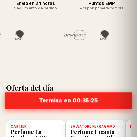
Envío en 24 horas
Puntos EMP
Seguimiento de pedido
+ cupón primera compra
Oferta del día
Termina en 00:35:25
scuento
CARTIER
-8%
Disponible, con descuento
100% ORIGINAL
SALVATORE FERRAGAMO
-20%
Disponible, con descuento
100% ORIGINAL
DIE
-2
D
Perfume La
Perfume Incanto
Pe