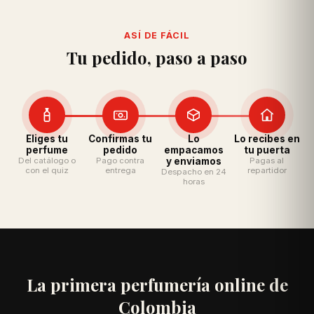
ASÍ DE FÁCIL
Tu pedido, paso a paso
Eliges tu
Confirmas tu
Lo
Lo recibes en
perfume
pedido
empacamos
tu puerta
Del catálogo o
Pago contra
y enviamos
Pagas al
con el quiz
entrega
repartidor
Despacho en 24
horas
La primera perfumería online de
Colombia