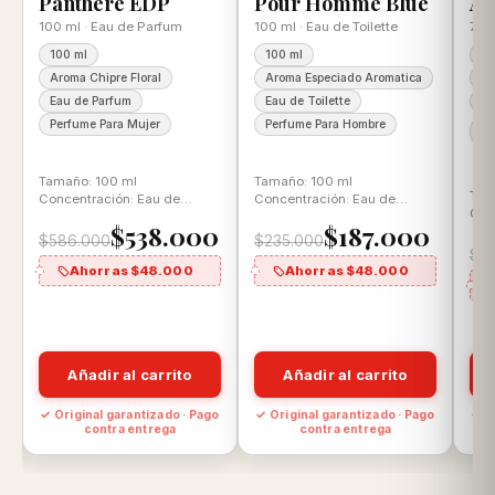
Panthere EDP
Pour Homme Blue
Am
100 ml · Eau de Parfum
100 ml · Eau de Toilette
75 
100 ml
100 ml
75
Aroma Chipre Floral
Aroma Especiado Aromatica
Ar
Eau de Parfum
Eau de Toilette
Pa
Perfume Para Mujer
Perfume Para Hombre
Pe
Mu
Tamaño: 100 ml
Tamaño: 100 ml
Tam
Concentración: Eau de
Concentración: Eau de
Con
Parfum Aroma: Chipre Floral
Toilette Aroma: Aromática
$538.000
$187.000
Aro
Especiada
$586.000
$235.000
$9
Ahorras $48.000
Ahorras $48.000
Añadir al carrito
Añadir al carrito
o
✓ Original garantizado · Pago
✓ Original garantizado · Pago
✓ O
contra entrega
contra entrega