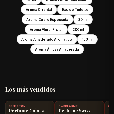
Aroma Oriental
Eau de Toilette
Aroma Cuero Especiada
80 ml
Aroma Floral Frutal
200 ml
Aroma Amaderado Aromático
150 ml
Aroma Ámbar Amaderada
Los más vendidos
scuento
BENETTON
-25%
Disponible, con descuento
100% ORIGINAL
SWISS ARMY
-22%
Disponible, con descuento
100% ORIGINAL
CAR
-1
D
Perfume Colors
Perfume Swiss
Pe