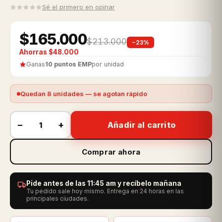
Sé el primero en opinar
$165.000
$213.000
−23%
Ahorras $48.000
Ganas
10 puntos EMP
por unidad
Quedan 8 unidades — se agotan rápido
−
+
Añadir al carrito
Comprar ahora
Pide antes de las 11:45 am y recíbelo mañana
Tu pedido sale hoy mismo. Entrega en 24 horas en las
principales ciudades.