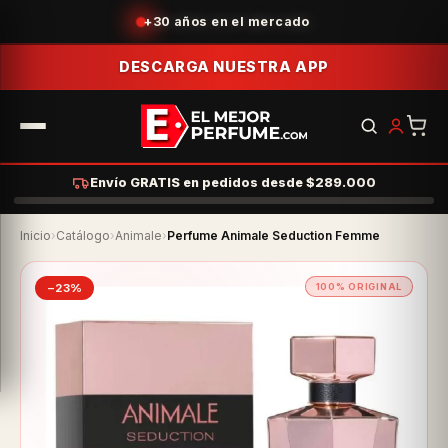
Acumula puntos con tus compras
DESCARGA NUESTRA APP
Envío GRATIS en pedidos desde $289.000
Inicio
›
Catálogo
›
Animale
›
Perfume Animale Seduction Femme
−23%
100% ORIGINAL