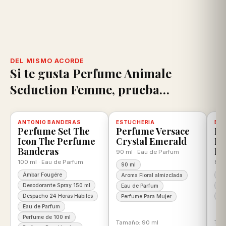
DEL MISMO ACORDE
Si te gusta Perfume Animale
Seduction Femme, prueba…
scuento
ANTONIO BANDERAS
-20%
Disponible, con descuento
100% ORIGINAL
ESTUCHERIA
-12%
Disponible, con descuento
100% ORIGINAL
BE
-2
D
Perfume Set The
Perfume Versace
Pe
Icon The Perfume
Crystal Emerald
Ro
Banderas
Be
90 ml · Eau de Parfum
100 ml · Eau de Parfum
80 
90 ml
Ámbar Fougére
10
Aroma Floral almizclada
Desodorante Spray 150 ml
Ea
Eau de Parfum
Despacho 24 Horas Hábiles
Pe
Perfume Para Mujer
Eau de Parfum
Perfume de 100 ml
Tam
Tamaño: 90 ml