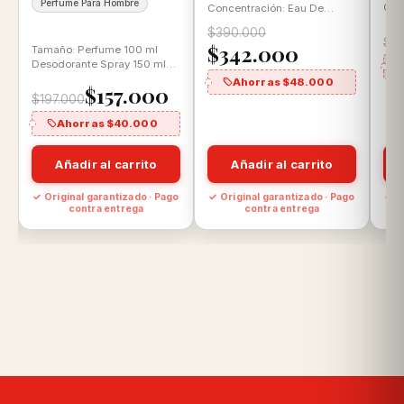
Perfume Para Hombre
Con
Concentración: Eau De
Par
Parfum Aroma: Floral
$390.000
Gou
almizclada
$1
$342.000
Tamaño: Perfume 100 ml
Desodorante Spray 150 ml
Concentración: Eau de
Ahorras $48.000
$157.000
Parfum Aroma: Ámbar…
$197.000
Ahorras $40.000
Añadir al carrito
Añadir al carrito
o
✓ Original garantizado · Pago
✓ Original garantizado · Pago
✓ O
contra entrega
contra entrega