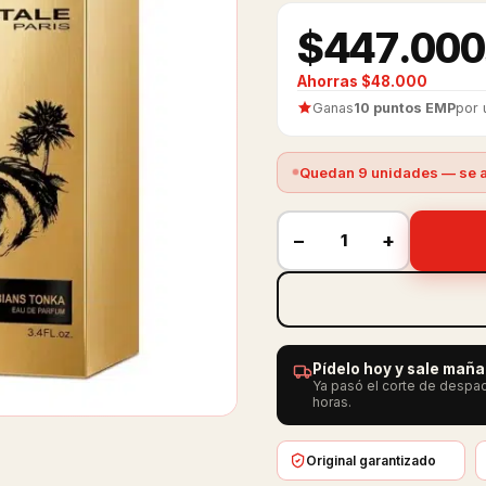
$447.000
Ahorras $48.000
Ganas
10 puntos EMP
por 
Quedan 9 unidades — se a
−
+
Pídelo hoy y sale mañ
Ya pasó el corte de despac
horas.
Original garantizado