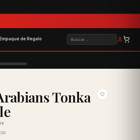
Buscar
Empaque de Regalo
Arabians Tonka
le
bre
inar