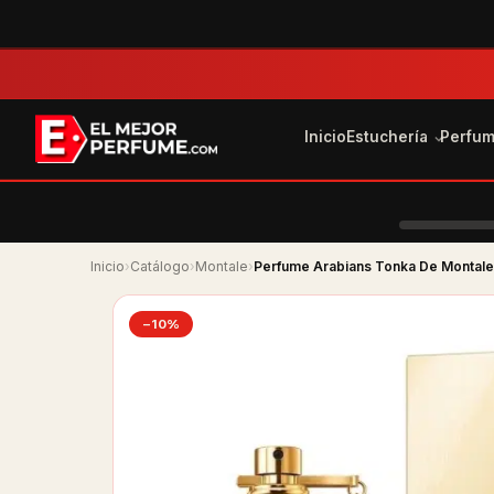
Inicio
Estuchería
Perfu
Inicio
›
Catálogo
›
Montale
›
Perfume Arabians Tonka De Montale
−10%