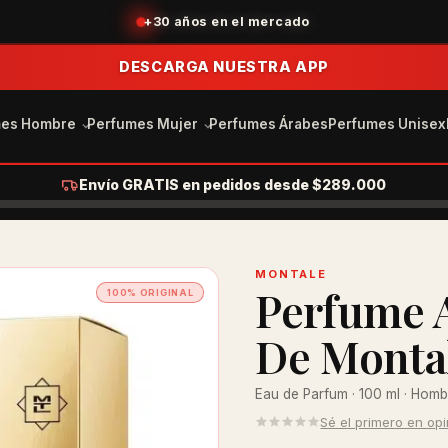
+30 años en el mercado
DESCARGA NUESTRA APP
mes Hombre
Perfumes Mujer
Perfumes Árabes
Perfumes Unisex
Envío GRATIS en pedidos desde $289.000
MONTALE
Perfume 
100% ORIGINAL
De Monta
Eau de Parfum · 100 ml · Hom
Sé el primero en op