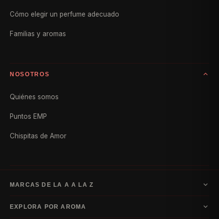
Cómo elegir un perfume adecuado
Familias y aromas
NOSOTROS
Quiénes somos
Puntos EMP
Chispitas de Amor
MARCAS DE LA A A LA Z
A–D
EXPLORA POR AROMA
Armani
Bvlgari
Carolina Herrera
Dior