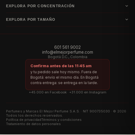
E–I
Acuática
Amaderada
Cítrico
Floral
Frutal
Gourmand
Oriental
Ámbar
EXPLORA POR CONCENTRACIÓN
Escada
Guerlain
Hugo Boss
Issey Miyake
Dulce
Especiada
Chipre
Cuero
Almizcle
Fougère
Fresco
Verde
Vainilla
Eau de Cologne
Eau de Toilette
Eau de Parfum
Parfum
EXPLORA POR TAMAÑO
J–L
Aldehídica
Extrait de Parfum
Jean Paul Gaultier
Lacoste
Lattafa
60 ml
75 ml
80 ml
90 ml
100 ml
105 ml
125 ml
150 ml
200 ml
M–R
Montblanc
Paco Rabanne
Ralph Lauren
601 561 9002
info@elmejorperfume.com
S–Y
Bogotá D.C., Colombia
Versace
Yves Saint Laurent
Confirma antes de las 11:45 am
Índice por letra
y tu pedido sale hoy mismo. Fuera de
Bogotá: envío el mismo día. En Bogotá
Marcas de la A a la D
Marcas de la E a la I
Marcas de la J a la L
contra entrega: se entrega en la tarde.
Marcas de la M a la R
Marcas de la S a la Y
+45.000 en Facebook · +31.000 en Instagram
Perfumes y Marcas El Mejor Perfume S.A.S. · NIT 900735030 · © 2026
Todos los derechos reservados.
Política de privacidad
Términos y condiciones
Tratamiento de datos personales