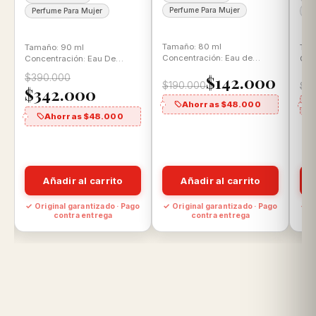
Perfume Para Mujer
Perfume Para Mujer
Pe
Tamaño: 80 ml
Tamaño: 90 ml
Tam
Concentración: Eau de
Concentración: Eau De
Con
Parfum Aroma: Floral
Parfum Aroma: Floral
Toi
$142.000
$390.000
Gourmand
almizclada
Esp
$190.000
$21
$342.000
Ahorras $48.000
Ahorras $48.000
Añadir al carrito
Añadir al carrito
o
✓ Original garantizado · Pago
✓ Original garantizado · Pago
✓ O
contra entrega
contra entrega