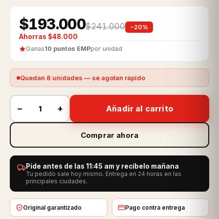
$193.000
$241.000
−20%
Ahorras $48.000
Ganas
10 puntos EMP
por unidad
Quedan 8 unidades — se agotan rápido
−
+
Añadir al carrito
Comprar ahora
Pide antes de las 11:45 am y recíbelo mañana
Tu pedido sale hoy mismo. Entrega en 24 horas en las
principales ciudades.
Original garantizado
Pago contra entrega