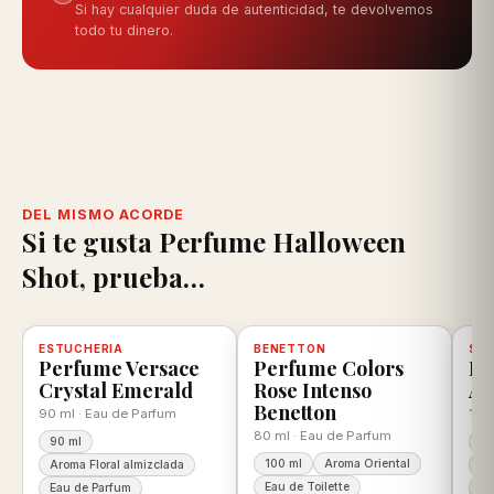
Si hay cualquier duda de autenticidad, te devolvemos
todo tu dinero.
DEL MISMO ACORDE
Si te gusta Perfume Halloween
Shot, prueba…
scuento
ESTUCHERIA
-12%
Disponible, con descuento
100% ORIGINAL
BENETTON
-25%
Disponible, con descuento
100% ORIGINAL
SWI
-2
D
Perfume Versace
Perfume Colors
Pe
Crystal Emerald
Rose Intenso
Ar
Benetton
90 ml · Eau de Parfum
100 
80 ml · Eau de Parfum
90 ml
10
100 ml
Aroma Oriental
Aroma Floral almizclada
Ar
Eau de Toilette
Eau de Parfum
Ea