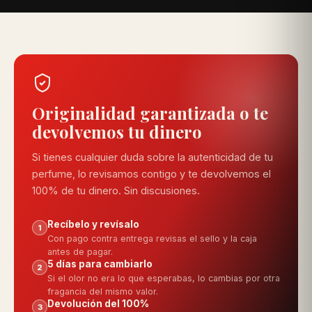
recomendamos las opciones que más se ajustan a ti.
Originalidad garantizada o te
devolvemos tu dinero
Si tienes cualquier duda sobre la autenticidad de tu
perfume, lo revisamos contigo y te devolvemos el
100% de tu dinero. Sin discusiones.
Recíbelo y revísalo
1
Con pago contra entrega revisas el sello y la caja
antes de pagar.
5 días para cambiarlo
2
Si el olor no era lo que esperabas, lo cambias por otra
fragancia del mismo valor.
Devolución del 100%
3