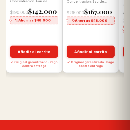
Tam
Concentración: Eau de
Concentración: Eau de
Con
Parfum Aroma: Floral
Toilette Aroma: Cuero
$142.000
$167.000
Toi
Gourmand
Especiado
$190.000
$215.000
$2
Aro
$
Ahorras $48.000
Ahorras $48.000
Añadir al carrito
Añadir al carrito
o
✓ Original garantizado · Pago
✓ Original garantizado · Pago
✓ O
contra entrega
contra entrega