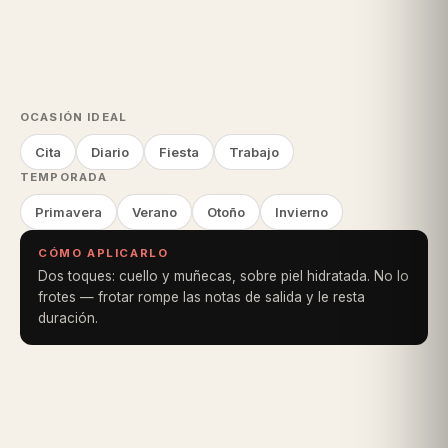
OCASIÓN IDEAL
Cita
Diario
Fiesta
Trabajo
TEMPORADA
Primavera
Verano
Otoño
Invierno
CÓMO APLICARLO
Dos toques: cuello y muñecas, sobre piel hidratada. No lo
frotes — frotar rompe las notas de salida y le resta
duración.