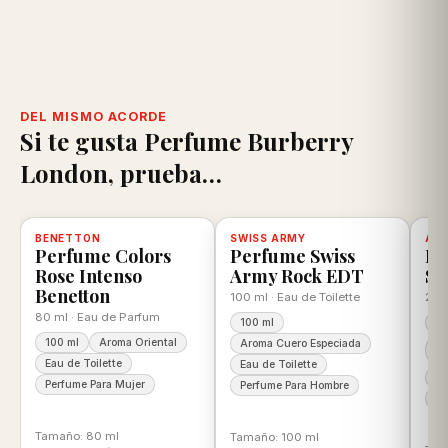
DEL MISMO ACORDE
Si te gusta Perfume Burberry
London, prueba…
scuento
BENETTON
-25%
Disponible, con descuento
100% ORIGINAL
SWISS ARMY
-22%
Disponible, con descuento
100% ORIGINAL
AN
-2
D
Perfume Colors
Perfume Swiss
Pe
Rose Intenso
Army Rock EDT
Se
Benetton
100 ml · Eau de Toilette
200 
80 ml · Eau de Parfum
100 ml
20
100 ml
Aroma Oriental
Aroma Cuero Especiada
Ar
Ar
Eau de Toilette
Eau de Toilette
Ea
Perfume Para Mujer
Perfume Para Hombre
Pe
Tamaño: 80 ml
Tamaño: 100 ml