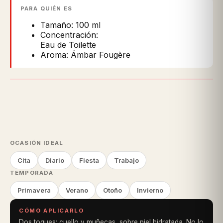
PARA QUIÉN ES
Tamaño: 100 ml
Concentración:
Eau de Toilette
Aroma: Ámbar Fougère
OCASIÓN IDEAL
Cita
Diario
Fiesta
Trabajo
TEMPORADA
Primavera
Verano
Otoño
Invierno
CÓMO APLICARLO
Dos toques: cuello y muñecas, sobre piel hidratada. No lo