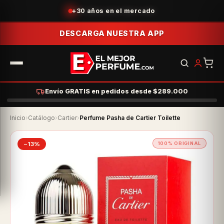
Acumula puntos con tus compras
DESCARGA NUESTRA APP
Envío GRATIS en pedidos desde $289.000
Inicio
›
Catálogo
›
Cartier
›
Perfume Pasha de Cartier Toilette
−13%
100% ORIGINAL