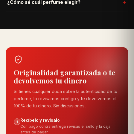
¿Cómo sé cuál perfume elegir?
pediste, lo cambiamos sin costo — solo escríbenos por
WhatsApp con tu número de pedido.
Usa nuestro quiz "Encuentra tu fragancia" en la parte
superior: respondes 4 preguntas rápidas y te
recomendamos las opciones que más se ajustan a ti.
Originalidad garantizada o te
devolvemos tu dinero
Si tienes cualquier duda sobre la autenticidad de tu
perfume, lo revisamos contigo y te devolvemos el
100% de tu dinero. Sin discusiones.
Recíbelo y revísalo
1
Con pago contra entrega revisas el sello y la caja
antes de pagar.