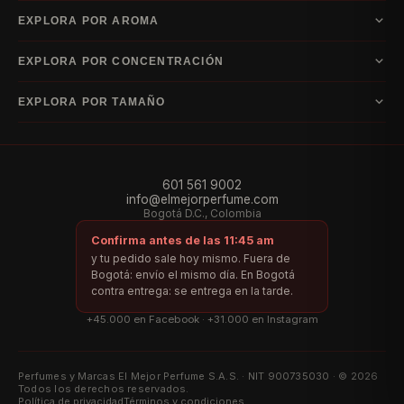
A–D
EXPLORA POR AROMA
Armani
Bvlgari
Carolina Herrera
Dior
E–I
Acuática
Amaderada
Cítrico
Floral
Frutal
Gourmand
Oriental
Ámbar
EXPLORA POR CONCENTRACIÓN
Escada
Guerlain
Hugo Boss
Issey Miyake
Dulce
Especiada
Chipre
Cuero
Almizcle
Fougère
Fresco
Verde
Vainilla
Eau de Cologne
Eau de Toilette
Eau de Parfum
Parfum
EXPLORA POR TAMAÑO
J–L
Aldehídica
Extrait de Parfum
Jean Paul Gaultier
Lacoste
Lattafa
60 ml
75 ml
80 ml
90 ml
100 ml
105 ml
125 ml
150 ml
200 ml
M–R
Montblanc
Paco Rabanne
Ralph Lauren
601 561 9002
info@elmejorperfume.com
S–Y
Bogotá D.C., Colombia
Versace
Yves Saint Laurent
Confirma antes de las 11:45 am
Índice por letra
y tu pedido sale hoy mismo. Fuera de
Bogotá: envío el mismo día. En Bogotá
Marcas de la A a la D
Marcas de la E a la I
Marcas de la J a la L
contra entrega: se entrega en la tarde.
Marcas de la M a la R
Marcas de la S a la Y
+45.000 en Facebook · +31.000 en Instagram
Perfumes y Marcas El Mejor Perfume S.A.S. · NIT 900735030 · © 2026
Todos los derechos reservados.
Política de privacidad
Términos y condiciones