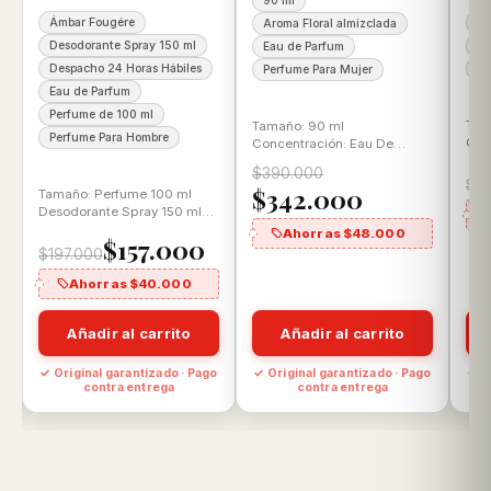
90 ml
Ámbar Fougére
10
Aroma Floral almizclada
Desodorante Spray 150 ml
Ea
Eau de Parfum
Despacho 24 Horas Hábiles
Pe
Perfume Para Mujer
Eau de Parfum
Perfume de 100 ml
Tam
Tamaño: 90 ml
Perfume Para Hombre
Con
Concentración: Eau De
Par
Parfum Aroma: Floral
$390.000
Gou
almizclada
$1
$342.000
Tamaño: Perfume 100 ml
Desodorante Spray 150 ml
Concentración: Eau de
Ahorras $48.000
$157.000
Parfum Aroma: Ámbar…
$197.000
Ahorras $40.000
Añadir al carrito
Añadir al carrito
o
✓ Original garantizado · Pago
✓ Original garantizado · Pago
✓ O
contra entrega
contra entrega