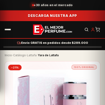
Acumula puntos con tus compras
DESCARGA NUESTRA APP
Envío GRATIS en pedidos desde $289.000
Inicio
›
Catálogo
›
Lattafa
›
Yara de Lattafa
−21%
100% ORIGINAL