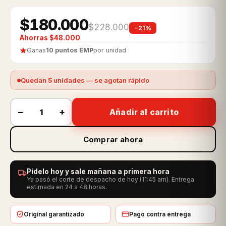
$180.000
$228.000
−21%
Ahorras $48.000
Ganas
10 puntos EMP
por unidad
Quedan 5 unidades — se agotan rápido
−
+
Añadir al carrito
Comprar ahora
Pídelo hoy y sale mañana a primera hora
Ya pasó el corte de despacho de hoy (11:45 am). Entrega
estimada en 24 a 48 horas.
Original garantizado
Pago contra entrega