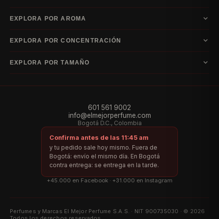
A–D
EXPLORA POR AROMA
Armani
Bvlgari
Carolina Herrera
Dior
E–I
Acuática
Amaderada
Cítrico
Floral
Frutal
Gourmand
Oriental
Ámbar
EXPLORA POR CONCENTRACIÓN
Escada
Guerlain
Hugo Boss
Issey Miyake
Dulce
Especiada
Chipre
Cuero
Almizcle
Fougère
Fresco
Verde
Vainilla
Eau de Cologne
Eau de Toilette
Eau de Parfum
Parfum
EXPLORA POR TAMAÑO
J–L
Aldehídica
Extrait de Parfum
Jean Paul Gaultier
Lacoste
Lattafa
60 ml
75 ml
80 ml
90 ml
100 ml
105 ml
125 ml
150 ml
200 ml
M–R
Montblanc
Paco Rabanne
Ralph Lauren
601 561 9002
info@elmejorperfume.com
S–Y
Bogotá D.C., Colombia
Versace
Yves Saint Laurent
Confirma antes de las 11:45 am
Índice por letra
y tu pedido sale hoy mismo. Fuera de
Bogotá: envío el mismo día. En Bogotá
Marcas de la A a la D
Marcas de la E a la I
Marcas de la J a la L
contra entrega: se entrega en la tarde.
Marcas de la M a la R
Marcas de la S a la Y
+45.000 en Facebook · +31.000 en Instagram
Perfumes y Marcas El Mejor Perfume S.A.S. · NIT 900735030 · © 2026
Todos los derechos reservados.