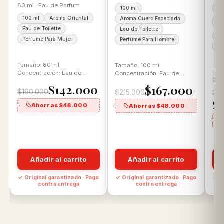
80 ml · Eau de Parfum
100 ml
20
100 ml
Aroma Oriental
Aroma Cuero Especiada
Ar
Ar
Eau de Toilette
Eau de Toilette
Ea
Perfume Para Mujer
Perfume Para Hombre
Pe
Tamaño: 80 ml
Tamaño: 100 ml
Tam
Concentración: Eau de
Concentración: Eau de
Con
Parfum Aroma: Floral
Toilette Aroma: Cuero
$142.000
$167.000
Toi
Gourmand
Especiado
$190.000
$215.000
$2
Aro
$
Ahorras $48.000
Ahorras $48.000
Añadir al carrito
Añadir al carrito
o
✓ Original garantizado · Pago
✓ Original garantizado · Pago
✓ O
contra entrega
contra entrega