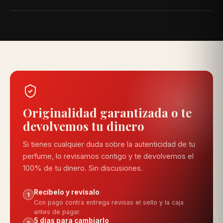
WhatsApp con tu número de pedido.
Usa nuestro quiz "Encuentra tu fragancia" en la parte
superior: respondes 4 preguntas rápidas y te
recomendamos las opciones que más se ajustan a ti.
Originalidad garantizada o te
devolvemos tu dinero
Si tienes cualquier duda sobre la autenticidad de tu
perfume, lo revisamos contigo y te devolvemos el
100% de tu dinero. Sin discusiones.
Recíbelo y revísalo
1
Con pago contra entrega revisas el sello y la caja
antes de pagar.
5 días para cambiarlo
2