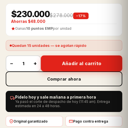
$230.000
$278.000
−17%
Ahorras $48.000
Ganas
10 puntos EMP
por unidad
Quedan 15 unidades — se agotan rápido
−
+
Añadir al carrito
Comprar ahora
Pídelo hoy y sale mañana a primera hora
Ya pasó el corte de despacho de hoy (11:45 am). Entrega
estimada en 24 a 48 horas.
Original garantizado
Pago contra entrega