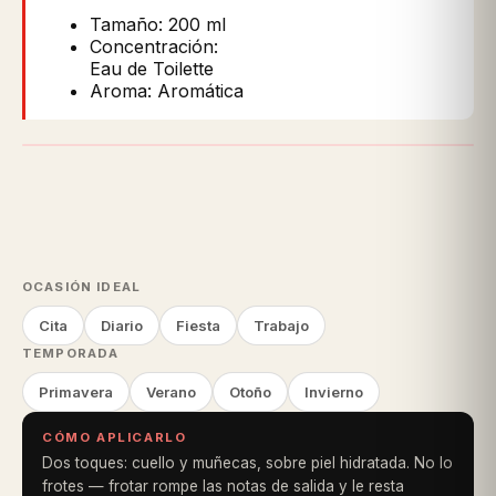
Tamaño: 200 ml
Concentración:
Eau de Toilette
Aroma: Aromática
OCASIÓN IDEAL
Cita
Diario
Fiesta
Trabajo
TEMPORADA
Primavera
Verano
Otoño
Invierno
CÓMO APLICARLO
Dos toques: cuello y muñecas, sobre piel hidratada. No lo
frotes — frotar rompe las notas de salida y le resta