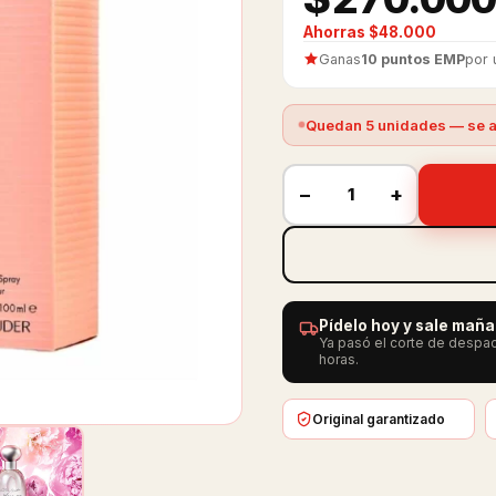
Ahorras $48.000
Ganas
10 puntos EMP
por 
Quedan 5 unidades — se a
−
+
Pídelo hoy y sale mañ
Ya pasó el corte de despac
horas.
Original garantizado