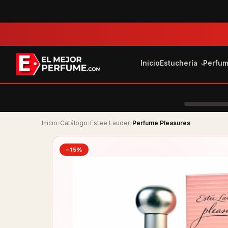
Inicio
Estuchería
Perfu
Inicio
›
Catálogo
›
Estee Lauder
›
Perfume Pleasures
−15%