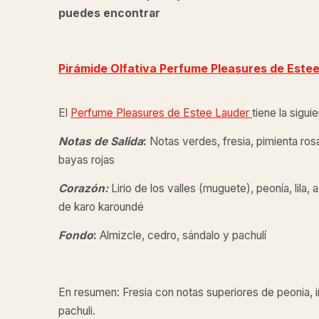
puedes encontrar
Pirámide Olfativa Perfume Pleasures de
Estee
El
Perfume Pleasures de
Estee Lauder
tiene la sigui
Notas de Salida
:
Notas verdes, fresia, pimienta rosa,
bayas rojas
Corazón:
Lirio de los valles (muguete), peonía, lila, 
de karo karoundé
Fondo
:
Almizcle, cedro, sándalo y pachulí
En resumen: Fresia con notas superiores de peonia, in
pachuli.