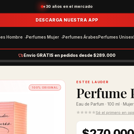
+30 años en el mercado
DESCARGA NUESTRA APP
mes Hombre
Perfumes Mujer
Perfumes Árabes
Perfumes Unisex
Envío GRATIS en pedidos desde $289.000
ESTEE LAUDER
Perfume 
100% ORIGINAL
Eau de Parfum · 100 ml · Mujer
Sé el primero en op
$270.00