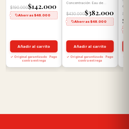
Parfum Aroma: Floral
Tam
Concentración: Eau de
$142.000
Gourmand
Con
$190.000
Parfum Aroma: Floral Frutal
$382.000
Par
$430.000
$2
Ahorras $48.000
Flo
$
Ahorras $48.000
Añadir al carrito
Añadir al carrito
o
✓ Original garantizado · Pago
✓ Original garantizado · Pago
✓ O
contra entrega
contra entrega