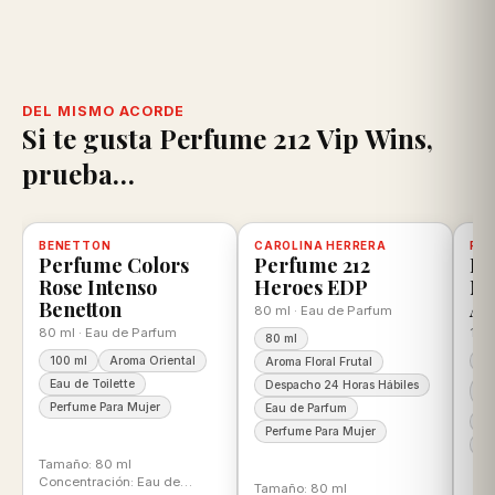
DEL MISMO ACORDE
Si te gusta Perfume 212 Vip Wins,
prueba…
scuento
BENETTON
-25%
Disponible, con descuento
100% ORIGINAL
CAROLINA HERRERA
-11%
Disponible, con descuento
100% ORIGINAL
PER
-1
D
Perfume Colors
Perfume 212
Pe
Rose Intenso
Heroes EDP
Nu
Benetton
Ar
80 ml · Eau de Parfum
80 ml · Eau de Parfum
105
80 ml
100 ml
Aroma Oriental
10
Aroma Floral Frutal
Eau de Toilette
Ar
Despacho 24 Horas Hábiles
A
Perfume Para Mujer
Eau de Parfum
Ea
Perfume Para Mujer
Pe
Tamaño: 80 ml
Concentración: Eau de
Tamaño: 80 ml