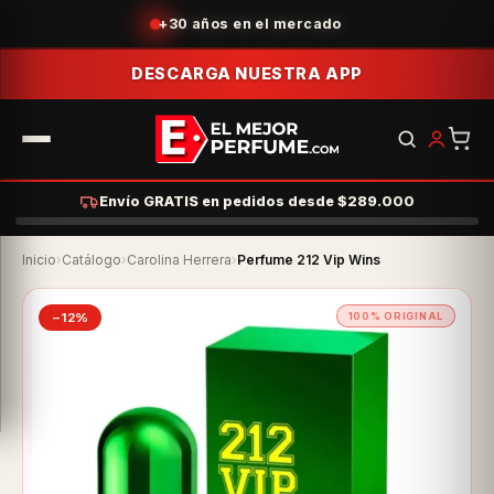
Acumula puntos con tus compras
DESCARGA NUESTRA APP
Envío GRATIS en pedidos desde $289.000
Inicio
›
Catálogo
›
Carolina Herrera
›
Perfume 212 Vip Wins
−12%
100% ORIGINAL