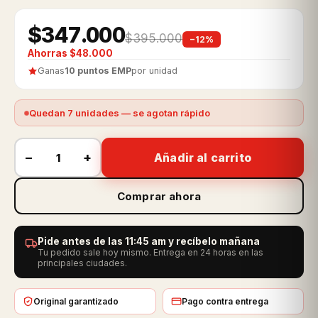
$347.000
$395.000
−12%
Ahorras $48.000
Ganas
10 puntos EMP
por unidad
Quedan 7 unidades — se agotan rápido
−
+
Añadir al carrito
Comprar ahora
Pide antes de las 11:45 am y recíbelo mañana
Tu pedido sale hoy mismo. Entrega en 24 horas en las
principales ciudades.
Original garantizado
Pago contra entrega