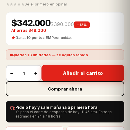
Sé el primero en opinar
$342.000
$390.000
−12%
Ahorras $48.000
Ganas
10 puntos EMP
por unidad
Quedan 13 unidades — se agotan rápido
−
+
Añadir al carrito
Comprar ahora
Pídelo hoy y sale mañana a primera hora
Ya pasó el corte de despacho de hoy (11:45 am). Entrega
estimada en 24 a 48 horas.