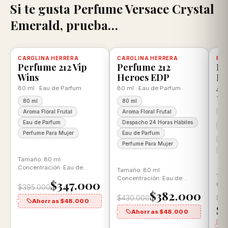
Si te gusta Perfume Versace Crystal
Emerald, prueba…
scuento
CAROLINA HERRERA
-12%
Disponible, con descuento
100% ORIGINAL
CAROLINA HERRERA
-11%
Disponible, con descuento
100% ORIGINAL
PER
-1
D
Perfume 212 Vip
Perfume 212
Pe
Wins
Heroes EDP
Nu
Ar
80 ml · Eau de Parfum
80 ml · Eau de Parfum
105
80 ml
80 ml
10
Aroma Floral Frutal
Aroma Floral Frutal
Ar
Eau de Parfum
Despacho 24 Horas Hábiles
A
Perfume Para Mujer
Eau de Parfum
Ea
Perfume Para Mujer
Pe
Tamaño: 80 ml
Concentración: Eau de
Tamaño: 80 ml
Parfum Aroma: Floral Frutal
Tam
Concentración: Eau de
0
$347.000
Con
Parfum Aroma: Floral Frutal
$395.000
$382.000
Par
$430.000
$2
Flo
Ahorras $48.000
$
Ahorras $48.000