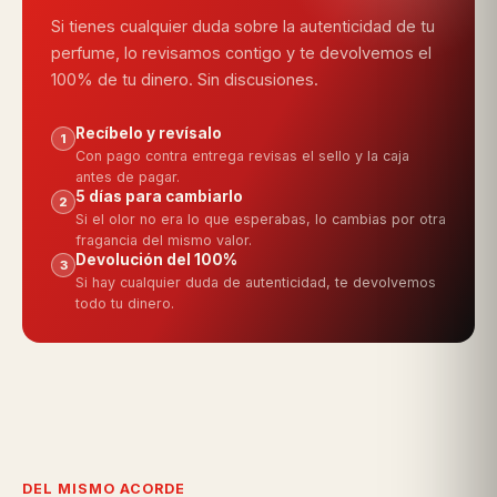
Si tienes cualquier duda sobre la autenticidad de tu
perfume, lo revisamos contigo y te devolvemos el
100% de tu dinero. Sin discusiones.
Recíbelo y revísalo
1
Con pago contra entrega revisas el sello y la caja
antes de pagar.
5 días para cambiarlo
2
Si el olor no era lo que esperabas, lo cambias por otra
fragancia del mismo valor.
Devolución del 100%
3
Si hay cualquier duda de autenticidad, te devolvemos
todo tu dinero.
DEL MISMO ACORDE