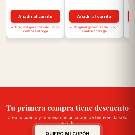
Añadir al carrito
Añadir al carrito
o
✓ Original garantizado · Pago
✓ Original garantizado · Pago
✓ O
contra entrega
contra entrega
Tu primera compra tiene descuento
Crea tu cuenta y te enviamos un cupón de bienvenida solo
para ti.
QUIERO MI CUPÓN