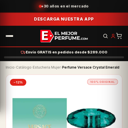
Acumula puntos con tus compras
DESCARGA NUESTRA APP
Envío GRATIS en pedidos desde $289.000
Inicio
›
Catálogo
›
Estucheria Mujer
›
Perfume Versace Crystal Emerald
−12%
100% ORIGINAL