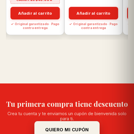
Añadir al carrito
Añadir al carrito
o
✓ Original garantizado · Pago
✓ Original garantizado · Pago
✓ O
contra entrega
contra entrega
Tu primera compra tiene descuento
Crea tu cuenta y te enviamos un cupón de bienvenida solo
para ti.
QUIERO MI CUPÓN