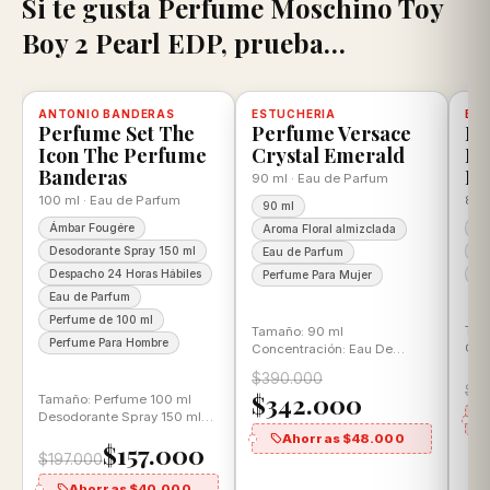
Si te gusta Perfume Moschino Toy
Boy 2 Pearl EDP, prueba…
scuento
ANTONIO BANDERAS
-20%
Disponible, con descuento
100% ORIGINAL
ESTUCHERIA
-12%
Disponible, con descuento
100% ORIGINAL
BE
-2
D
Perfume Set The
Perfume Versace
Pe
Icon The Perfume
Crystal Emerald
Ro
Banderas
Be
90 ml · Eau de Parfum
100 ml · Eau de Parfum
80 
90 ml
Ámbar Fougére
10
Aroma Floral almizclada
Desodorante Spray 150 ml
Ea
Eau de Parfum
Despacho 24 Horas Hábiles
Pe
Perfume Para Mujer
Eau de Parfum
Perfume de 100 ml
Tam
Tamaño: 90 ml
Perfume Para Hombre
Con
Concentración: Eau De
Par
Parfum Aroma: Floral
$390.000
Gou
almizclada
$1
$342.000
Tamaño: Perfume 100 ml
Desodorante Spray 150 ml
Concentración: Eau de
Ahorras $48.000
$157.000
Parfum Aroma: Ámbar…
$197.000
Ahorras $40.000