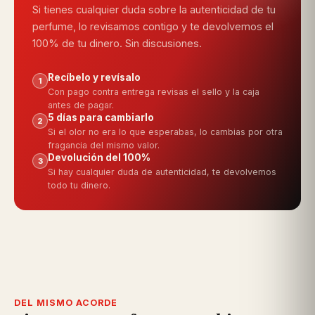
Si tienes cualquier duda sobre la autenticidad de tu
perfume, lo revisamos contigo y te devolvemos el
100% de tu dinero. Sin discusiones.
Recíbelo y revísalo
1
Con pago contra entrega revisas el sello y la caja
antes de pagar.
5 días para cambiarlo
2
Si el olor no era lo que esperabas, lo cambias por otra
fragancia del mismo valor.
Devolución del 100%
3
Si hay cualquier duda de autenticidad, te devolvemos
todo tu dinero.
DEL MISMO ACORDE