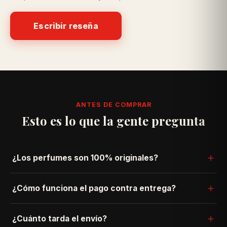
Escribir reseña
ANTES DE COMPRAR
Esto es lo que la gente pregunta
¿Los perfumes son 100% originales?
Sí. Trabajamos directo con importadores autorizados —
¿Cómo funciona el pago contra entrega?
nunca vendemos réplicas ni clones. Si algo no es
original, te devolvemos tu dinero.
Pides ahora y pagas cuando el repartidor te entrega el
¿Cuánto tarda el envío?
pedido en la puerta de tu casa — en efectivo o con