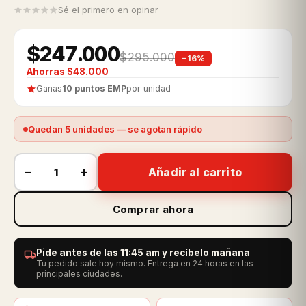
Sé el primero en opinar
$247.000
$295.000
−16%
Ahorras $48.000
Ganas
10 puntos EMP
por unidad
Quedan 5 unidades — se agotan rápido
−
+
Añadir al carrito
Comprar ahora
Pide antes de las 11:45 am y recíbelo mañana
Tu pedido sale hoy mismo. Entrega en 24 horas en las
principales ciudades.