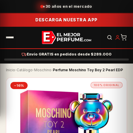
Acumula puntos con tus compras
DESCARGA NUESTRA APP
Envío GRATIS en pedidos desde $289.000
Inicio
›
Catálogo
›
Moschino
›
Perfume Moschino Toy Boy 2 Pearl EDP
−16%
100% ORIGINAL