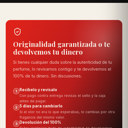
recomendamos las opciones que más se ajustan a ti.
Originalidad garantizada o te
devolvemos tu dinero
Si tienes cualquier duda sobre la autenticidad de tu
perfume, lo revisamos contigo y te devolvemos el
100% de tu dinero. Sin discusiones.
Recíbelo y revísalo
1
Con pago contra entrega revisas el sello y la caja
antes de pagar.
5 días para cambiarlo
2
Si el olor no era lo que esperabas, lo cambias por otra
fragancia del mismo valor.
Devolución del 100%
3