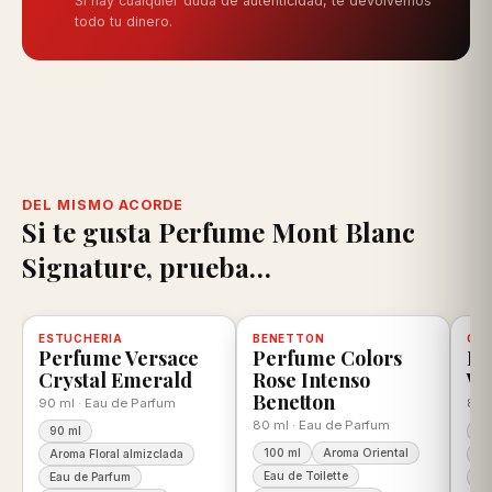
Si hay cualquier duda de autenticidad, te devolvemos
todo tu dinero.
DEL MISMO ACORDE
Si te gusta Perfume Mont Blanc
Signature, prueba…
scuento
ESTUCHERIA
-12%
Disponible, con descuento
100% ORIGINAL
BENETTON
-25%
Disponible, con descuento
100% ORIGINAL
CAR
-1
D
Perfume Versace
Perfume Colors
Pe
Crystal Emerald
Rose Intenso
Wi
Benetton
90 ml · Eau de Parfum
80 
80 ml · Eau de Parfum
90 ml
80
100 ml
Aroma Oriental
Aroma Floral almizclada
Ar
Eau de Toilette
Eau de Parfum
Ea