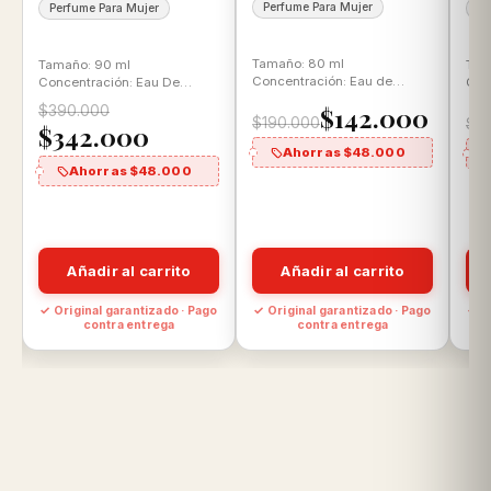
Perfume Para Mujer
Perfume Para Mujer
Pe
Tamaño: 80 ml
Tamaño: 90 ml
Tam
Concentración: Eau de
Concentración: Eau De
Con
Parfum Aroma: Floral
Parfum Aroma: Floral
Parf
$142.000
$390.000
Gourmand
almizclada
$190.000
$3
$342.000
Ahorras $48.000
Ahorras $48.000
Añadir al carrito
Añadir al carrito
o
✓ Original garantizado · Pago
✓ Original garantizado · Pago
✓ O
contra entrega
contra entrega