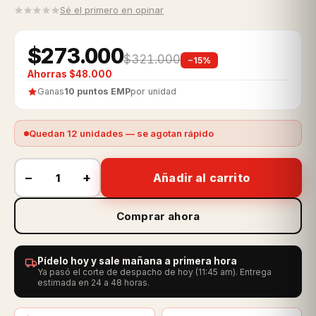
Sé el primero en opinar
$273.000
$321.000
−15%
Ahorras $48.000
Ganas
10 puntos EMP
por unidad
Quedan 12 unidades — se agotan rápido
−
+
Añadir al carrito
Comprar ahora
Pídelo hoy y sale mañana a primera hora
Ya pasó el corte de despacho de hoy (11:45 am). Entrega
estimada en 24 a 48 horas.