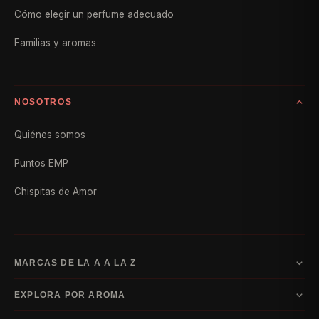
Cómo elegir un perfume adecuado
Familias y aromas
NOSOTROS
Quiénes somos
Puntos EMP
Chispitas de Amor
MARCAS DE LA A A LA Z
A–D
EXPLORA POR AROMA
Armani
Bvlgari
Carolina Herrera
Dior