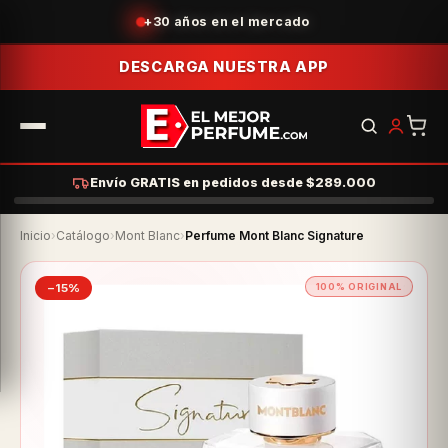
Acumula puntos con tus compras
DESCARGA NUESTRA APP
Envío GRATIS en pedidos desde $289.000
Inicio
›
Catálogo
›
Mont Blanc
›
Perfume Mont Blanc Signature
−15%
100% ORIGINAL