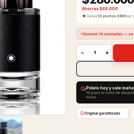
Ahorras $48.000
Ganas
10 puntos EMP
por 
Quedan 14 unidades — se 
−
+
Pídelo hoy y sale mañ
Ya pasó el corte de despac
horas.
Original garantizado