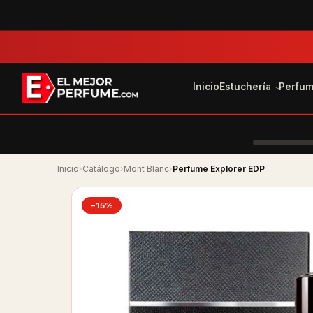
Inicio
Estuchería
Perfu
Inicio
›
Catálogo
›
Mont Blanc
›
Perfume Explorer EDP
−15%