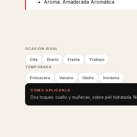
Aroma: Amaderada Aromática
OCASIÓN IDEAL
Cita
Diario
Fiesta
Trabajo
TEMPORADA
Primavera
Verano
Otoño
Invierno
CÓMO APLICARLO
Dos toques: cuello y muñecas, sobre piel hidratada. No