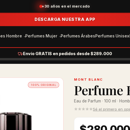
+30 años en el mercado
DESCARGA NUESTRA APP
mes Hombre
Perfumes Mujer
Perfumes Árabes
Perfumes Unisex
Envío GRATIS en pedidos desde $289.000
MONT BLANC
Perfume 
100% ORIGINAL
Eau de Parfum · 100 ml · Hom
Sé el primero en op
$280.00