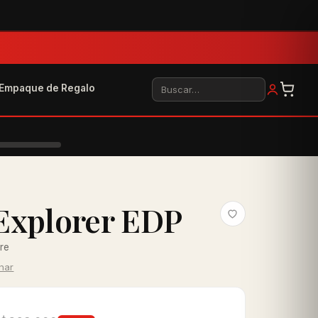
Buscar
Empaque de Regalo
Explorer EDP
bre
inar
0