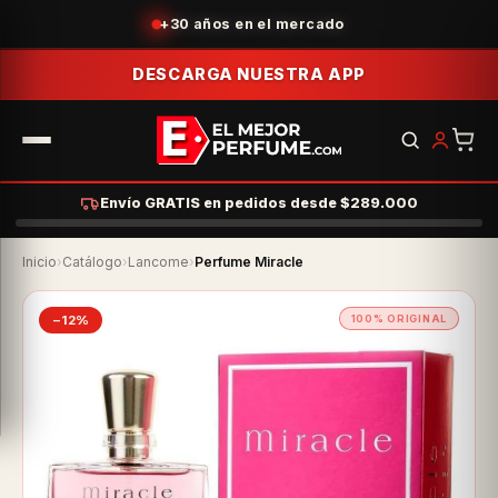
Acumula puntos con tus compras
DESCARGA NUESTRA APP
Envío GRATIS en pedidos desde $289.000
Inicio
›
Catálogo
›
Lancome
›
Perfume Miracle
−12%
100% ORIGINAL