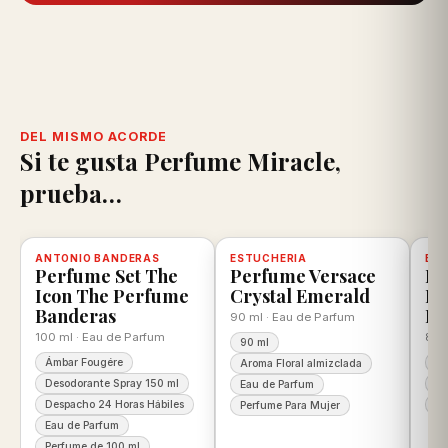
DEL MISMO ACORDE
Si te gusta Perfume Miracle,
prueba…
scuento
ANTONIO BANDERAS
-20%
Disponible, con descuento
100% ORIGINAL
ESTUCHERIA
-12%
Disponible, con descuento
100% ORIGINAL
BE
-2
D
Perfume Set The
Perfume Versace
Pe
Icon The Perfume
Crystal Emerald
Ro
Banderas
Be
90 ml · Eau de Parfum
100 ml · Eau de Parfum
80 
90 ml
Ámbar Fougére
10
Aroma Floral almizclada
Desodorante Spray 150 ml
Ea
Eau de Parfum
Despacho 24 Horas Hábiles
Pe
Perfume Para Mujer
Eau de Parfum
Perfume de 100 ml