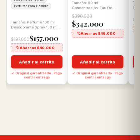
Tam
Tamaño: 90 ml
Perfume Para Hombre
Con
Concentración: Eau De
Par
Parfum Aroma: Floral
$390.000
Gou
almizclada
$1
$342.000
Tamaño: Perfume 100 ml
Desodorante Spray 150 ml
Concentración: Eau de
Ahorras $48.000
$157.000
Parfum Aroma: Ámbar…
$197.000
Ahorras $40.000
Añadir al carrito
Añadir al carrito
o
✓ Original garantizado · Pago
✓ Original garantizado · Pago
✓ O
contra entrega
contra entrega