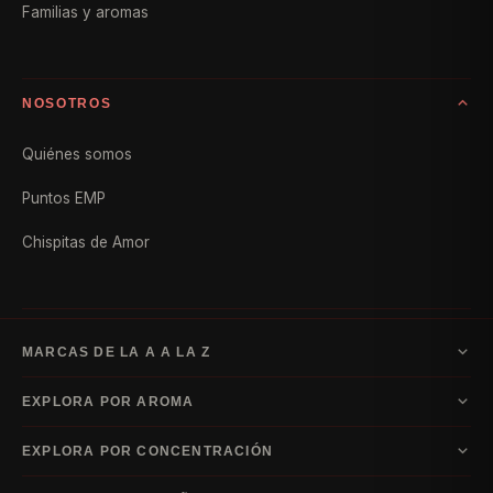
Familias y aromas
NOSOTROS
Quiénes somos
Puntos EMP
Chispitas de Amor
MARCAS DE LA A A LA Z
A–D
EXPLORA POR AROMA
Armani
Bvlgari
Carolina Herrera
Dior
E–I
Acuática
Amaderada
Cítrico
Floral
Frutal
Gourmand
Oriental
Ámbar
EXPLORA POR CONCENTRACIÓN
Escada
Guerlain
Hugo Boss
Issey Miyake
Dulce
Especiada
Chipre
Cuero
Almizcle
Fougère
Fresco
Verde
Vainilla