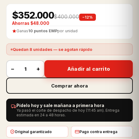
$352.000
$400.000
−12%
Ahorras $48.000
Ganas
10 puntos EMP
por unidad
Quedan 8 unidades — se agotan rápido
−
+
Añadir al carrito
Comprar ahora
Pídelo hoy y sale mañana a primera hora
Ya pasó el corte de despacho de hoy (11:45 am). Entrega
estimada en 24 a 48 horas.
Original garantizado
Pago contra entrega