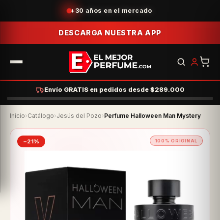
Acumula puntos con tus compras
DESCARGA NUESTRA APP
Envío GRATIS en pedidos desde $289.000
Inicio
›
Catálogo
›
Jesús del Pozo
›
Perfume Halloween Man Mystery
−21%
100% ORIGINAL