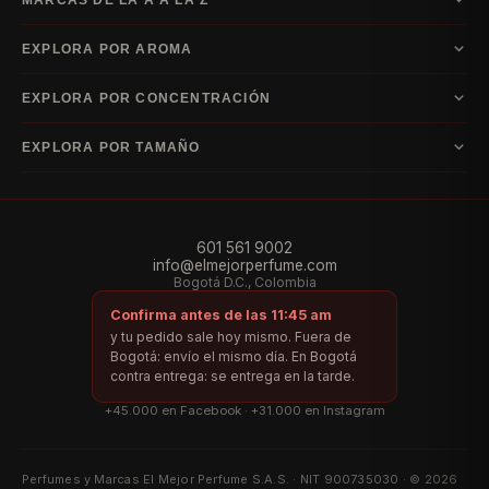
A–D
EXPLORA POR AROMA
Armani
Bvlgari
Carolina Herrera
Dior
E–I
Acuática
Amaderada
Cítrico
Floral
Frutal
Gourmand
Oriental
Ámbar
EXPLORA POR CONCENTRACIÓN
Escada
Guerlain
Hugo Boss
Issey Miyake
Dulce
Especiada
Chipre
Cuero
Almizcle
Fougère
Fresco
Verde
Vainilla
Eau de Cologne
Eau de Toilette
Eau de Parfum
Parfum
EXPLORA POR TAMAÑO
J–L
Aldehídica
Extrait de Parfum
Jean Paul Gaultier
Lacoste
Lattafa
60 ml
75 ml
80 ml
90 ml
100 ml
105 ml
125 ml
150 ml
200 ml
M–R
Montblanc
Paco Rabanne
Ralph Lauren
601 561 9002
info@elmejorperfume.com
S–Y
Bogotá D.C., Colombia
Versace
Yves Saint Laurent
Confirma antes de las 11:45 am
Índice por letra
y tu pedido sale hoy mismo. Fuera de
Bogotá: envío el mismo día. En Bogotá
Marcas de la A a la D
Marcas de la E a la I
Marcas de la J a la L
contra entrega: se entrega en la tarde.
Marcas de la M a la R
Marcas de la S a la Y
+45.000 en Facebook · +31.000 en Instagram
Perfumes y Marcas El Mejor Perfume S.A.S. · NIT 900735030 · © 2026