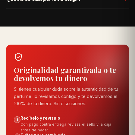
pediste, lo cambiamos sin costo — solo escríbenos por
WhatsApp con tu número de pedido.
Usa nuestro quiz "Encuentra tu fragancia" en la parte
superior: respondes 4 preguntas rápidas y te
recomendamos las opciones que más se ajustan a ti.
Originalidad garantizada o te
devolvemos tu dinero
Si tienes cualquier duda sobre la autenticidad de tu
perfume, lo revisamos contigo y te devolvemos el
100% de tu dinero. Sin discusiones.
Recíbelo y revísalo
1
Con pago contra entrega revisas el sello y la caja
antes de pagar.