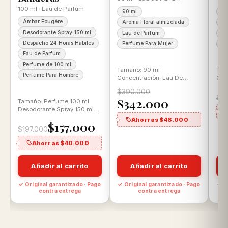
100 ml · Eau de Parfum
90 ml
10
Ámbar Fougére
Aroma Floral almizclada
Ar
Desodorante Spray 150 ml
Eau de Parfum
Ea
Despacho 24 Horas Hábiles
Perfume Para Mujer
Pe
Eau de Parfum
Perfume de 100 ml
Tamaño: 90 ml
Tam
Perfume Para Hombre
Concentración: Eau De
Con
Parfum Aroma: Floral
Toi
$390.000
almizclada
Esp
$21
$342.000
Tamaño: Perfume 100 ml
Desodorante Spray 150 ml
Concentración: Eau de
Ahorras $48.000
$157.000
Parfum Aroma: Ámbar…
$197.000
Ahorras $40.000
Añadir al carrito
Añadir al carrito
o
✓ Original garantizado · Pago
✓ Original garantizado · Pago
✓ O
contra entrega
contra entrega