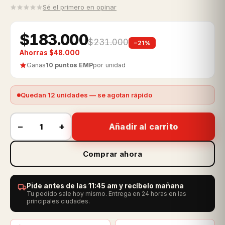
Sé el primero en opinar
$183.000
$231.000
−21%
Ahorras $48.000
Ganas
10 puntos EMP
por unidad
Quedan 12 unidades — se agotan rápido
−
+
Añadir al carrito
Comprar ahora
Pide antes de las 11:45 am y recíbelo mañana
Tu pedido sale hoy mismo. Entrega en 24 horas en las
principales ciudades.