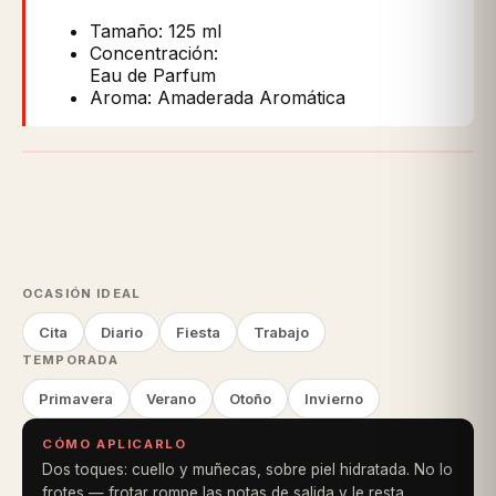
Tamaño: 125 ml
Concentración:
Eau de Parfum
Aroma: Amaderada Aromática
OCASIÓN IDEAL
Cita
Diario
Fiesta
Trabajo
TEMPORADA
Primavera
Verano
Otoño
Invierno
CÓMO APLICARLO
Dos toques: cuello y muñecas, sobre piel hidratada. No lo
frotes — frotar rompe las notas de salida y le resta