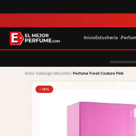
Inicio
Estuchería
Perfu
Inicio
›
Catálogo
›
Moschino
›
Perfume Fresh Couture Pink
−18%