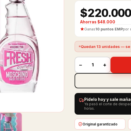
$220.00
Ahorras $48.000
Ganas
10 puntos EMP
por 
Quedan 13 unidades — se 
−
+
Pídelo hoy y sale mañ
Ya pasó el corte de despac
horas.
Original garantizado