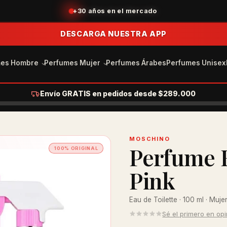
+30 años en el mercado
DESCARGA NUESTRA APP
mes Hombre
Perfumes Mujer
Perfumes Árabes
Perfumes Unisex
Envío GRATIS en pedidos desde $289.000
MOSCHINO
Perfume 
100% ORIGINAL
Pink
Eau de Toilette · 100 ml · Muje
Sé el primero en op