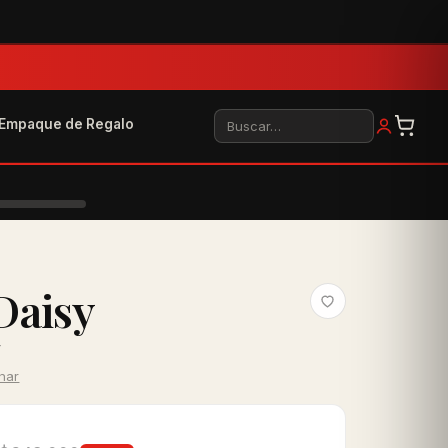
Buscar
Empaque de Regalo
Daisy
r
inar