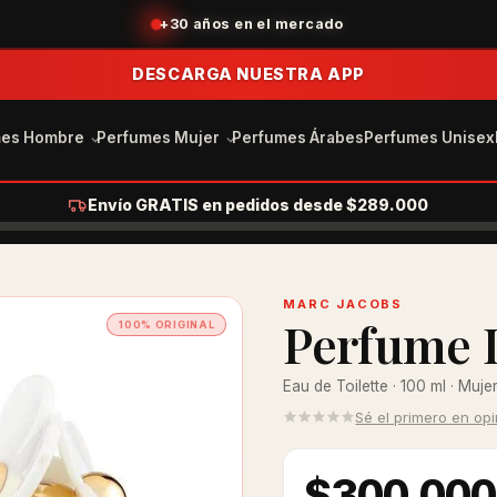
+30 años en el mercado
DESCARGA NUESTRA APP
mes Hombre
Perfumes Mujer
Perfumes Árabes
Perfumes Unisex
Envío GRATIS en pedidos desde $289.000
MARC JACOBS
Perfume 
100% ORIGINAL
Eau de Toilette · 100 ml · Muje
Sé el primero en op
$300.000