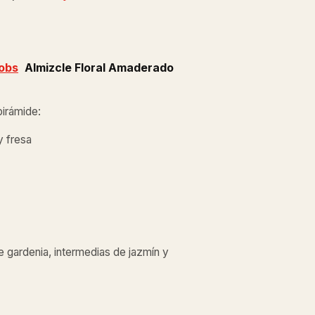
obs
Almizcle Floral Amaderado
pirámide:
y fresa
e gardenia, intermedias de jazmín y