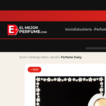
Inicio
Estuchería
Perfu
Inicio
›
Catálogo
›
Marc Jacobs
›
Perfume Daisy
−14%