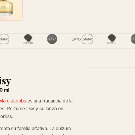
isy
0 ml
 Marc Jacobs
es una fragancia de la
res. Perfume Daisy se lanzó en
rillas.
nta su familia olfativa. La dulzura