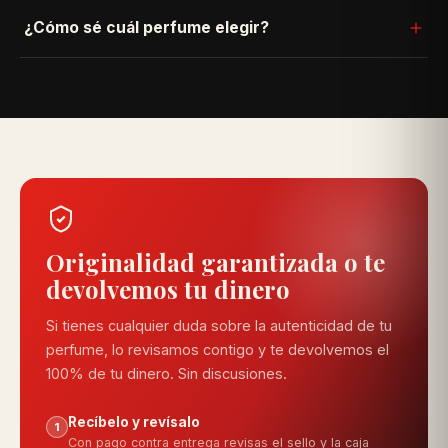
Sí. Si el producto llega en mal estado o no es el que
¿Cómo sé cuál perfume elegir?
pediste, lo cambiamos sin costo — solo escríbenos por
WhatsApp con tu número de pedido.
Usa nuestro quiz "Encuentra tu fragancia" en la parte
superior: respondes 4 preguntas rápidas y te
recomendamos las opciones que más se ajustan a ti.
Originalidad garantizada o te
devolvemos tu dinero
Si tienes cualquier duda sobre la autenticidad de tu
perfume, lo revisamos contigo y te devolvemos el
100% de tu dinero. Sin discusiones.
Recíbelo y revísalo
1
Con pago contra entrega revisas el sello y la caja