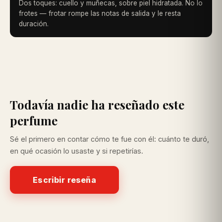
Dos toques: cuello y muñecas, sobre piel hidratada. No lo
frotes — frotar rompe las notas de salida y le resta
duración.
Todavía nadie ha reseñado este
perfume
Sé el primero en contar cómo te fue con él: cuánto te duró,
en qué ocasión lo usaste y si repetirías.
Escribir reseña