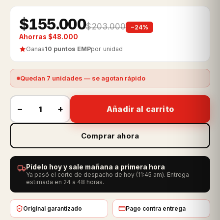
$155.000
$203.000
−24%
Ahorras $48.000
Ganas
10 puntos EMP
por unidad
Quedan 7 unidades — se agotan rápido
−
+
Añadir al carrito
Comprar ahora
Pídelo hoy y sale mañana a primera hora
Ya pasó el corte de despacho de hoy (11:45 am). Entrega
estimada en 24 a 48 horas.
Original garantizado
Pago contra entrega