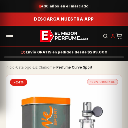
Acumula puntos con tus compras
DESCARGA NUESTRA APP
Envío GRATIS en pedidos desde $289.000
Inicio
›
Catálogo
›
Liz Claiborne
›
Perfume Curve Sport
−24%
100% ORIGINAL