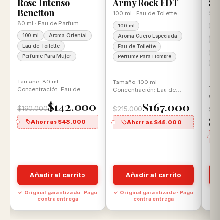
Rose Intenso
Army Rock EDT
Se
Benetton
100 ml · Eau de Toilette
200 
80 ml · Eau de Parfum
100 ml
20
100 ml
Aroma Oriental
Aroma Cuero Especiada
Ar
Ar
Eau de Toilette
Eau de Toilette
Ea
Perfume Para Mujer
Perfume Para Hombre
Pe
Tamaño: 80 ml
Tamaño: 100 ml
Tam
Concentración: Eau de
Concentración: Eau de
Con
Parfum Aroma: Floral
Toilette Aroma: Cuero
$142.000
$167.000
Toi
Gourmand
Especiado
$190.000
$215.000
$2
Aro
$
Ahorras $48.000
Ahorras $48.000
Añadir al carrito
Añadir al carrito
o
✓ Original garantizado · Pago
✓ Original garantizado · Pago
✓ O
contra entrega
contra entrega