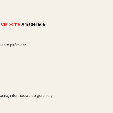
z Claiborne
Amaderada
uiente pirámide:
ina, intermedias de geranio y