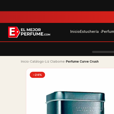
Inicio
Estuchería
Perfu
Inicio
›
Catálogo
›
Liz Claiborne
›
Perfume Curve Crush
−24%