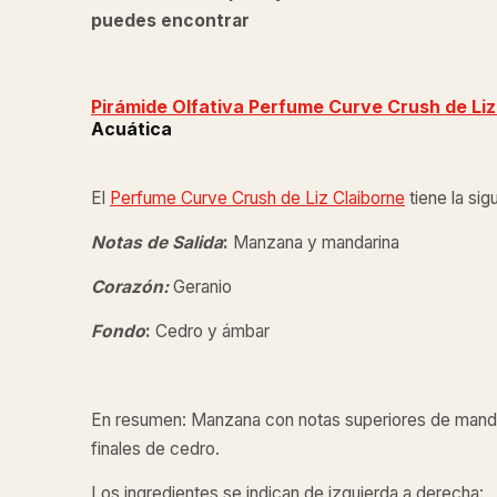
puedes encontrar
Pirámide Olfativa Perfume Curve Crush de
Li
Acuática
El
Perfume Curve Crush de
Liz Claiborne
tiene la sig
Notas de Salida
:
Manzana y mandarina
Corazón:
Geranio
Fondo
:
Cedro y ámbar
En resumen: Manzana con notas superiores de mandar
finales de cedro.
Los ingredientes se indican de izquierda a derecha: