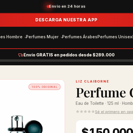
+30 años en el mercado
DESCARGA NUESTRA APP
mes Hombre
Perfumes Mujer
Perfumes Árabes
Perfumes Unisex
Envío GRATIS en pedidos desde $289.000
LIZ CLAIBORNE
Perfume 
100% ORIGINAL
Eau de Toilette · 125 ml · Hom
Sé el primero en op
$150.00