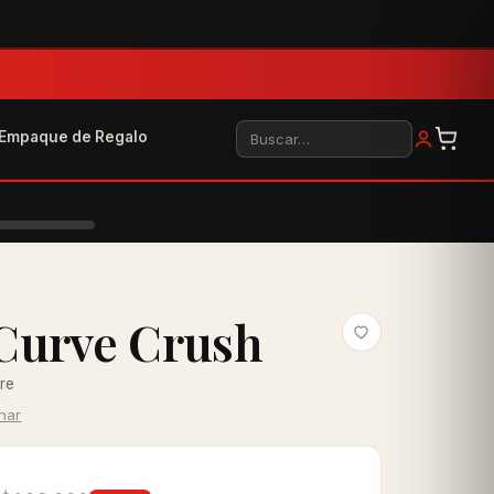
Buscar
Empaque de Regalo
Curve Crush
bre
inar
0