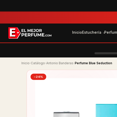
Inicio
Estuchería
Perfu
Inicio
›
Catálogo
›
Antonio Banderas
›
Perfume Blue Seduction
−24%