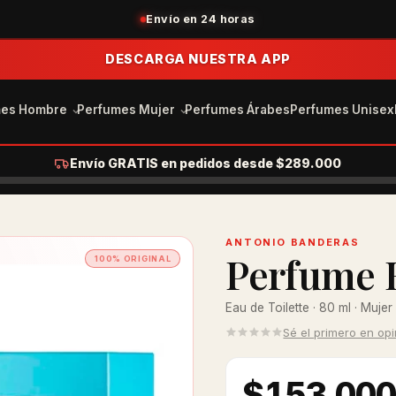
+30 años en el mercado
DESCARGA NUESTRA APP
mes Hombre
Perfumes Mujer
Perfumes Árabes
Perfumes Unisex
Envío GRATIS en pedidos desde $289.000
ANTONIO BANDERAS
Perfume 
100% ORIGINAL
Eau de Toilette · 80 ml · Mujer
Sé el primero en op
$153.00