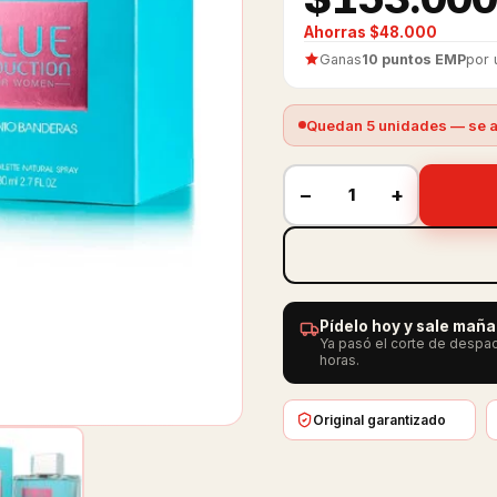
Ahorras $48.000
Ganas
10 puntos EMP
por 
Quedan 5 unidades — se a
−
+
Pídelo hoy y sale mañ
Ya pasó el corte de despac
horas.
Original garantizado