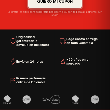
QUIERO MI CUPÓN
Es gratis, te sirve para seguir tus pedidos y el cupón te llega al momento. Sin
spam.
Originalidad
Pago contra entrega
garantizada o
en toda Colombia
devolución del dinero
+20 años en el
Envío en 24 horas
mercado
Primera perfumería
online de Colombia