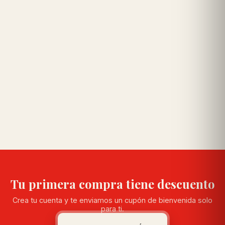
Tu primera compra tiene descuento
Crea tu cuenta y te enviamos un cupón de bienvenida solo
para ti.