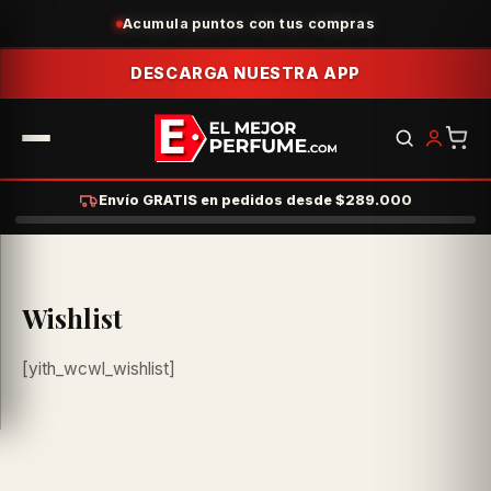
Acumula puntos con tus compras
DESCARGA NUESTRA APP
Envío GRATIS en pedidos desde $289.000
Wishlist
[yith_wcwl_wishlist]