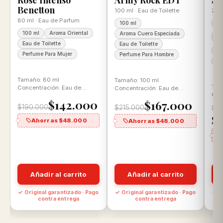
Rose Intenso
Army Rock EDT
Se
Benetton
100 ml · Eau de Toilette
200 
80 ml · Eau de Parfum
100 ml
20
100 ml
Aroma Oriental
Aroma Cuero Especiada
Ar
Ar
Eau de Toilette
Eau de Toilette
Ea
Perfume Para Mujer
Perfume Para Hombre
Pe
Tamaño: 80 ml
Tamaño: 100 ml
Tam
Concentración: Eau de
Concentración: Eau de
Con
Parfum Aroma: Floral
Toilette Aroma: Cuero
$142.000
$167.000
Toi
Gourmand
Especiado
$190.000
$215.000
$2
Aro
$
Ahorras $48.000
Ahorras $48.000
Añadir al carrito
Añadir al carrito
o
✓ Original garantizado · Pago
✓ Original garantizado · Pago
✓ O
contra entrega
contra entrega