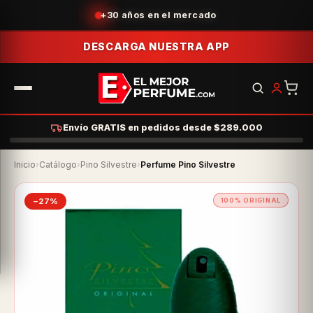
Acumula puntos con tus compras
DESCARGA NUESTRA APP
Envío GRATIS en pedidos desde $289.000
Inicio
›
Catálogo
›
Pino Silvestre
›
Perfume Pino Silvestre
−27%
100% ORIGINAL