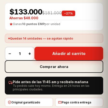
$133.000
$181.000
−27%
Ahorras $48.000
Ganas
10 puntos EMP
por unidad
Quedan 14 unidades — se agotan rápido
−
+
Añadir al carrito
Comprar ahora
Pide antes de las 11:45 am y recíbelo mañana
Tu pedido sale hoy mismo. Entrega en 24 horas en las
principales ciudades.
Original garantizado
Pago contra entrega