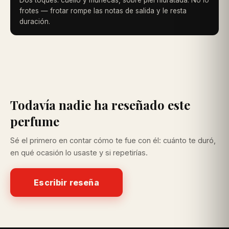
Dos toques: cuello y muñecas, sobre piel hidratada. No lo
frotes — frotar rompe las notas de salida y le resta
duración.
Todavía nadie ha reseñado este
perfume
Sé el primero en contar cómo te fue con él: cuánto te duró,
en qué ocasión lo usaste y si repetirías.
Escribir reseña