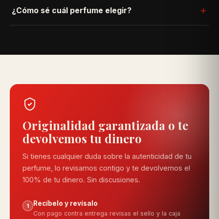
Sí. Si el producto llega en mal estado o no es el que
¿Cómo sé cuál perfume elegir?
pediste, lo cambiamos sin costo — solo escríbenos por
WhatsApp con tu número de pedido.
Usa nuestro quiz "Encuentra tu fragancia" en la parte
superior: respondes 4 preguntas rápidas y te
recomendamos las opciones que más se ajustan a ti.
Originalidad garantizada o te
devolvemos tu dinero
Si tienes cualquier duda sobre la autenticidad de tu
perfume, lo revisamos contigo y te devolvemos el
100% de tu dinero. Sin discusiones.
Recíbelo y revísalo
1
Con pago contra entrega revisas el sello y la caja