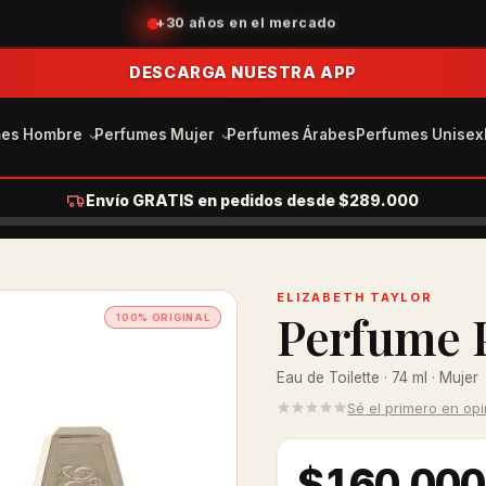
+30 años en el mercado
DESCARGA NUESTRA APP
mes Hombre
Perfumes Mujer
Perfumes Árabes
Perfumes Unisex
Envío GRATIS en pedidos desde $289.000
ELIZABETH TAYLOR
Perfume 
100% ORIGINAL
Eau de Toilette · 74 ml · Mujer
Sé el primero en op
$160.000