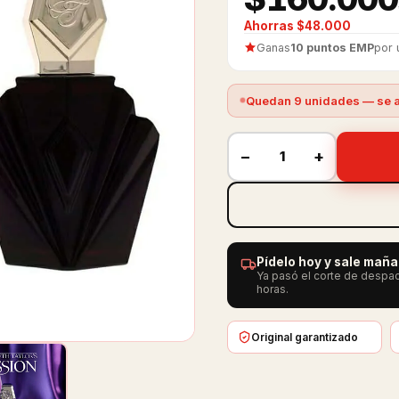
Ahorras $48.000
Ganas
10 puntos EMP
por 
Quedan 9 unidades — se a
−
+
Pídelo hoy y sale mañ
Ya pasó el corte de despac
horas.
Original garantizado