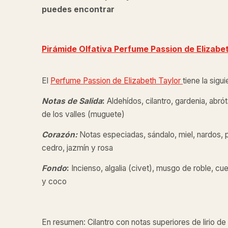
puedes encontrar
Pirámide Olfativa Perfume Passion de
Elizabe
El
Perfume Passion de
Elizabeth Taylor
tiene la sigu
Notas de Salida
:
Aldehídos, cilantro, gardenia, abró
de los valles (muguete)
Corazón:
Notas especiadas, sándalo, miel, nardos, pac
cedro, jazmín y rosa
Fondo
:
Incienso, algalia (civet), musgo de roble, cuer
y coco
En resumen: Cilantro con notas superiores de lirio de