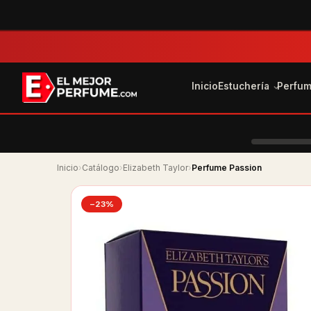
Inicio
Estuchería
Perfu
Inicio
›
Catálogo
›
Elizabeth Taylor
›
Perfume Passion
−23%