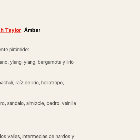
th Taylor
Ámbar
iente pirámide:
tano, ylang-ylang, bergamota y lirio
hulí, raíz de lirio, heliotropo,
o, sándalo, almizcle, cedro, vainilla
 los valles, intermedias de nardos y