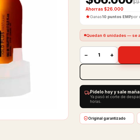
$9
Ahorras $26.000
Ganas
10 puntos EMP
por 
Quedan 6 unidades — se a
−
+
Pídelo hoy y sale mañ
Ya pasó el corte de despac
horas.
Original garantizado