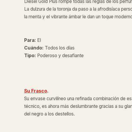
Diesel Gold Plus rompe todas las reglas de los perfum
La dulzura de la toronja da paso a la afrodisíaca pers
la menta y el vibrante ámbar le dan un toque moderno a
Para:
El
Cuándo:
Todos los días
Tipo:
Poderoso y desafiante
Su Frasco
.
Su envase curvilíneo una refinada combinación de est
técnico, es ahora más deslumbrante gracias a su g
del negro a los destellos.