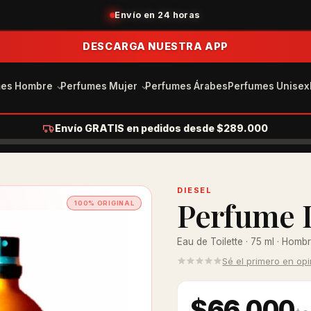
Envío en 24 horas
DESCARGA NUESTRA APP
mes Hombre
Perfumes Mujer
Perfumes Árabes
Perfumes Unisex
Envío GRATIS en pedidos desde $289.000
DIESEL
Perfume D
100% ORIGINAL
Eau de Toilette · 75 ml · Homb
Sé el primero en op
$66.000