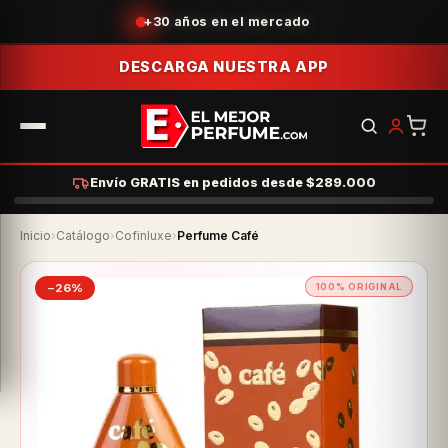
Acumula puntos con tus compras
DESCARGA NUESTRA APP
Envío GRATIS en pedidos desde $289.000
Inicio
›
Catálogo
›
Cofinluxe
›
Perfume Café
−26%
100% ORIGINAL