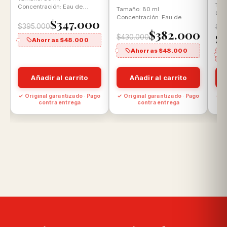
Tam
Concentración: Eau de
Tamaño: 80 ml
Con
Parfum Aroma: Floral Frutal
Concentración: Eau de
$347.000
Toi
Parfum Aroma: Floral Frutal
$395.000
$2
Aro
$382.000
$
$430.000
Ahorras $48.000
Ahorras $48.000
Añadir al carrito
Añadir al carrito
o
✓ Original garantizado · Pago
✓ Original garantizado · Pago
✓ O
contra entrega
contra entrega