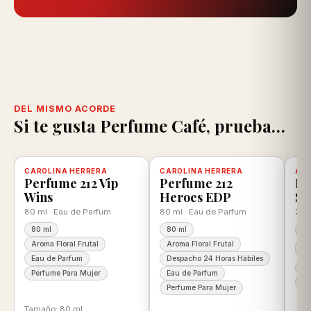
DEL MISMO ACORDE
Si te gusta Perfume Café, prueba…
scuento
CAROLINA HERRERA
-12%
Disponible, con descuento
100% ORIGINAL
CAROLINA HERRERA
-11%
Disponible, con descuento
100% ORIGINAL
AN
-2
D
Perfume 212 Vip
Perfume 212
Pe
Wins
Heroes EDP
Se
80 ml · Eau de Parfum
80 ml · Eau de Parfum
200 
80 ml
80 ml
20
Aroma Floral Frutal
Aroma Floral Frutal
Ar
Ar
Eau de Parfum
Despacho 24 Horas Hábiles
Ea
Perfume Para Mujer
Eau de Parfum
Pe
Perfume Para Mujer
Tamaño: 80 ml