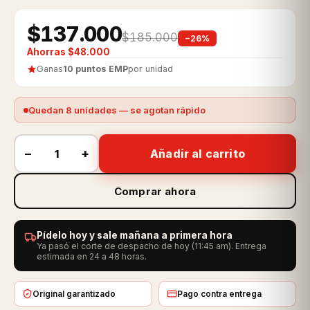
$137.000
$185.000
−26%
Ahorras $48.000
Ganas
10 puntos EMP
por unidad
Quedan 8 unidades — se agotan rápido
−
+
Añadir al carrito
Comprar ahora
Pídelo hoy y sale mañana a primera hora
Ya pasó el corte de despacho de hoy (11:45 am). Entrega
estimada en 24 a 48 horas.
Original garantizado
Pago contra entrega