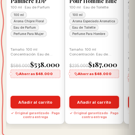
Panthere EDP
Pour Homme Blue
Am
100 ml · Eau de Parfum
100 ml · Eau de Toilette
75 
100 ml
100 ml
75
Aroma Chipre Floral
Aroma Especiado Aromatica
Ar
Eau de Parfum
Eau de Toilette
Pa
Perfume Para Mujer
Perfume Para Hombre
Pe
Mu
Tamaño: 100 ml
Tamaño: 100 ml
Tam
Concentración: Eau de
Concentración: Eau de
Con
Parfum Aroma: Chipre Floral
Toilette Aroma: Aromática
$538.000
$187.000
Aro
Especiada
$586.000
$235.000
$9
Ahorras $48.000
Ahorras $48.000
Añadir al carrito
Añadir al carrito
o
✓ Original garantizado · Pago
✓ Original garantizado · Pago
✓ O
contra entrega
contra entrega