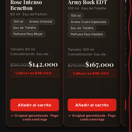
Rose Intenso
Army Rock EDT
Wi
Benetton
100 ml · Eau de Toilette
80 
80 ml · Eau de Parfum
100 ml
80
100 ml
Aroma Oriental
Aroma Cuero Especiada
Ar
Eau de Toilette
Eau de Toilette
Ea
Perfume Para Mujer
Perfume Para Hombre
Pe
Tamaño: 80 ml
Tamaño: 100 ml
Tam
Concentración: Eau de
Concentración: Eau de
Con
Parfum Aroma: Floral
Toilette Aroma: Cuero
Parf
$142.000
$167.000
Gourmand
Especiado
$190.000
$215.000
$3
Ahorras $48.000
Ahorras $48.000
Añadir al carrito
Añadir al carrito
o
✓ Original garantizado · Pago
✓ Original garantizado · Pago
✓ O
contra entrega
contra entrega