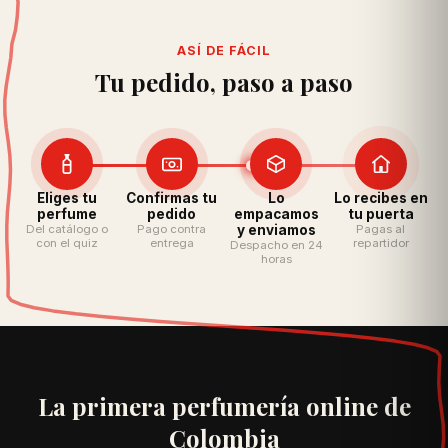
ASÍ DE FÁCIL
Tu pedido, paso a paso
Eliges tu
Confirmas tu
Lo
Lo recibes en
perfume
pedido
empacamos
tu puerta
Del catálogo o
Pago contra
y enviamos
Pagas al
con el quiz
entrega
repartidor
Despacho en 24
horas
La primera perfumería online de
Colombia