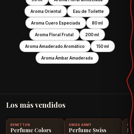
Aroma Oriental
Eau de Toilette
Aroma Cuero Especiada
80 ml
Aroma Floral Frutal
200 ml
Aroma Amaderado Aromático
150 ml
Aroma Ámbar Amaderada
Los más vendidos
scuento
BENETTON
-25%
Disponible, con descuento
100% ORIGINAL
SWISS ARMY
-22%
Disponible, con descuento
100% ORIGINAL
CAR
-1
D
Perfume Colors
Perfume Swiss
Pe