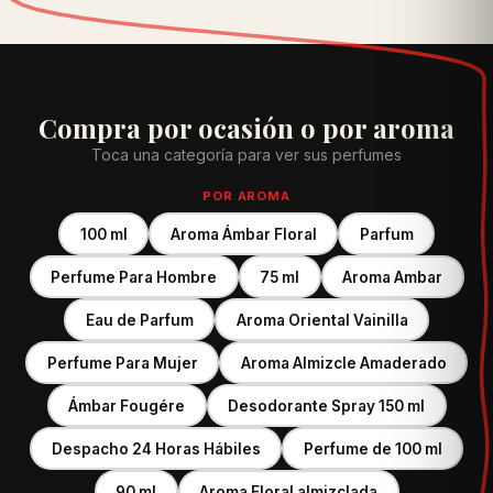
Compra por ocasión o por aroma
Toca una categoría para ver sus perfumes
POR AROMA
100 ml
Aroma Ámbar Floral
Parfum
Perfume Para Hombre
75 ml
Aroma Ambar
Eau de Parfum
Aroma Oriental Vainilla
Perfume Para Mujer
Aroma Almizcle Amaderado
Ámbar Fougére
Desodorante Spray 150 ml
Despacho 24 Horas Hábiles
Perfume de 100 ml
90 ml
Aroma Floral almizclada