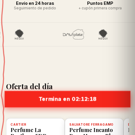
Envío en 24 horas
Puntos EMP
Seguimiento de pedido
+ cupón primera compra
Oferta del día
Termina en 02:12:17
scuento
CARTIER
-8%
Disponible, con descuento
100% ORIGINAL
SALVATORE FERRAGAMO
-20%
Disponible, con descuento
100% ORIGINAL
DIE
-2
D
Perfume La
Perfume Incanto
Pe