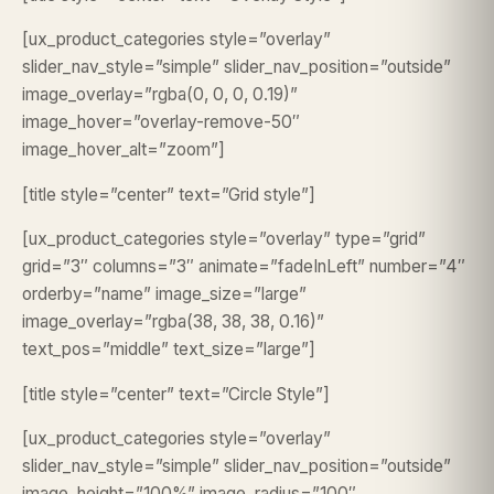
[ux_product_categories style=”overlay”
slider_nav_style=”simple” slider_nav_position=”outside”
image_overlay=”rgba(0, 0, 0, 0.19)”
image_hover=”overlay-remove-50″
image_hover_alt=”zoom”]
[title style=”center” text=”Grid style”]
[ux_product_categories style=”overlay” type=”grid”
grid=”3″ columns=”3″ animate=”fadeInLeft” number=”4″
orderby=”name” image_size=”large”
image_overlay=”rgba(38, 38, 38, 0.16)”
text_pos=”middle” text_size=”large”]
[title style=”center” text=”Circle Style”]
[ux_product_categories style=”overlay”
slider_nav_style=”simple” slider_nav_position=”outside”
image_height=”100%” image_radius=”100″