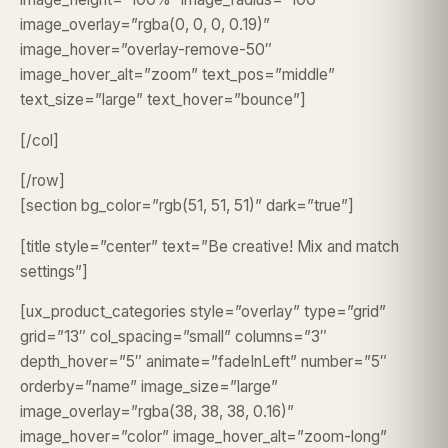
image_overlay=”rgba(0, 0, 0, 0.19)”
image_hover=”overlay-remove-50″
image_hover_alt=”zoom” text_pos=”middle”
text_size=”large” text_hover=”bounce”]
[/col]
[/row]
[section bg_color=”rgb(51, 51, 51)” dark=”true”]
[title style=”center” text=”Be creative! Mix and match
settings”]
[ux_product_categories style=”overlay” type=”grid”
grid=”13″ col_spacing=”small” columns=”3″
depth_hover=”5″ animate=”fadeInLeft” number=”5″
orderby=”name” image_size=”large”
image_overlay=”rgba(38, 38, 38, 0.16)”
image_hover=”color” image_hover_alt=”zoom-long”