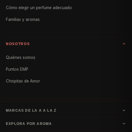
Cómo elegir un perfume adecuado
Familias y aromas
NOSOTROS
Quiénes somos
Puntos EMP
Chispitas de Amor
MARCAS DE LA A A LA Z
A–D
EXPLORA POR AROMA
Armani
Bvlgari
Carolina Herrera
Dior