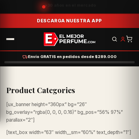
+30 años en el mercado
DESCARGA NUESTRA APP
Envío GRATIS en pedidos desde $289.000
Product Categories
[ux_banner height=”360px” bg=”26″
bg_overlay=”rgba(0, 0, 0, 0.16)” bg_pos=”56% 97%”
parallax=”2″]
[text_box width=”63″ width__sm=”60%” text_depth=”1″]