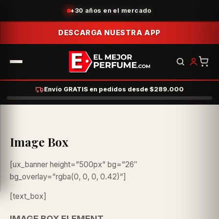
+30 años en el mercado
DESCARGA NUESTRA APP
Envío GRATIS en pedidos desde $289.000
Image Box
[ux_banner height=”500px” bg=”26″
bg_overlay=”rgba(0, 0, 0, 0.42)”]
[text_box]
IMAGE BOX ELEMENT