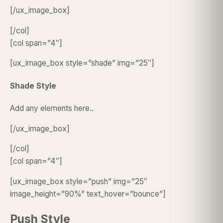
[/ux_image_box]
[/col]
[col span=”4″]
[ux_image_box style=”shade” img=”25″]
Shade Style
Add any elements here..
[/ux_image_box]
[/col]
[col span=”4″]
[ux_image_box style=”push” img=”25″
image_height=”90%” text_hover=”bounce”]
Push Style