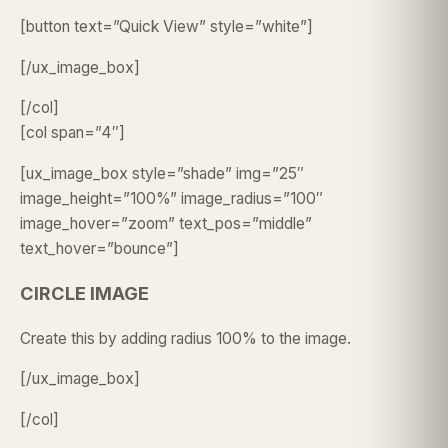
[button text=”Quick View” style=”white”]
[/ux_image_box]
[/col]
[col span=”4″]
[ux_image_box style=”shade” img=”25″
image_height=”100%” image_radius=”100″
image_hover=”zoom” text_pos=”middle”
text_hover=”bounce”]
CIRCLE IMAGE
Create this by adding radius 100% to the image.
[/ux_image_box]
[/col]