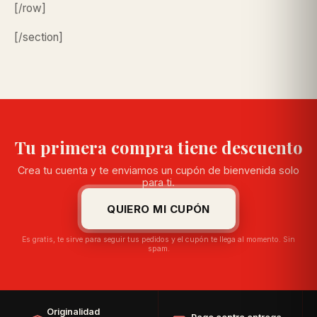
[/row]
[/section]
Tu primera compra tiene descuento
Crea tu cuenta y te enviamos un cupón de bienvenida solo
para ti.
QUIERO MI CUPÓN
Es gratis, te sirve para seguir tus pedidos y el cupón te llega al momento. Sin
spam.
Originalidad