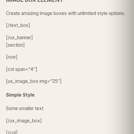
Create amazing image boxes with unlimited style options.
[/text_box]
[/ux_banner]
[section]
[row]
[col span=”4″]
[ux_image_box img=”25″]
Simple Style
Some smaller text
[/ux_image_box]
[/col]